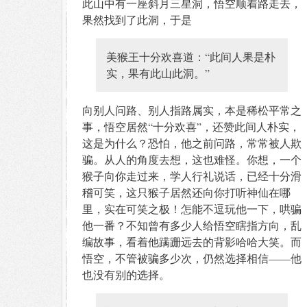
此山中有一座斜月三星洞，悟空顺着路走去，
果然找到了此洞，于是
美猴王十分欢喜道：“此间人果是朴
实，果有此山此洞。”
向别人问路、别人指路属实，本是稀松平常之
事，悟空居然“十分欢喜”，还赞此间人朴实，
这是为什么？恐怕，他之前问路，常常被人欺
骗。从人的角度去想，这也难怪。你想，一个
猴子向你走过来，学人行礼说话，已经十分滑
稽可笑，这只猴子居然还向你打听神仙在哪
里，实在可笑之极！怎能不逗玩他一下，哄骗
他一番？不知曾有多少人给悟空瞎指方向，乱
编故事，看着他蹒跚远去的背影哈哈大笑。而
悟空，不管被骗多少次，仍然选择相信——他
也没有别的选择。