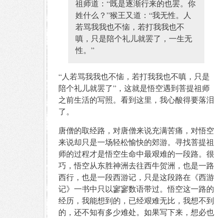
祖师道：“既是逐渐行来的也罢。你
姓什么？”猴王又道：“我无性。人
若骂我我也不恼，若打我我也不
嗔，只是陪个礼儿就罢了，一生无
性。”
“人若骂我我也不恼，若打我我也不嗔，只是
陪个礼儿就罢了”，这就是悟空遇到菩提祖师
之前生活的写照。看到这里，我心酸得要落泪
了。
唐僧的取经路，对唐僧来说充满苦痛，对悟空
来说却只是一场轻松愉快的郊游。寻找菩提祖
师的过程才是悟空生命中最艰难的一段路。很
巧，悟空从东胜神洲去往西牛贺洲，也是一路
西行，也是一段西游记，只是这段路在《西游
记》一书中只以寥寥数语带过。悟空这一路的
经历，我能想到的，已经艰难无比，我想不到
的，还不知有多少难处。如果写下来，想必也