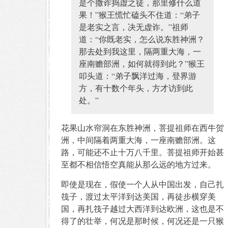
是个撒诈捣虚之徒，那里修什么道
果！”猴王慌忙磕头不住道：“弟子
是老实之言，决无虚诈。”祖师
道：“你既老实，怎么说东胜神洲？
那去处到我这里，隔两重大海，一
座南赡部洲，如何就得到此？”猴王
叩头道：“弟子飘洋过海，登界游
方，有十数个年头，方才访到此
处。”
花果山水帘洞在东胜神洲，菩提祖师在西牛贺
洲，中间隔着两重大海，一座南赡部洲。这
路，可能还不止十万八千里。菩提祖师开始甚
至都不相信悟空真能从那么远的地方过来。
即使是现在，假使一个人从中国出发，自己扎
筏子，渡过太平洋到达美国，再徒步横穿美
国，再扎筏子越过大西洋到达欧洲，这也是不
得了的壮举，何况是那时候，何况还是一只猴