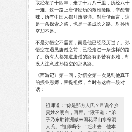
取经花了十四年，走了十万八千里，历经八十
一难。这一路上唐僧经历的艰难险阻，辛酸苦
辣，所有中国人都耳熟能详。对唐僧而言，这
是一条探索之路，也是一条成长之路。对孙悟
空却不是。
不是孙悟空不需要，而是他已经经历过了。孙
悟空在遇见唐僧之前，已经走过一条这样的路
了。所有人都知道唐僧的路有多苦有多难，却
没人注意过孙悟空的那条路。
《西游记》第一回，孙悟空第一次见到他真正
的授业恩师，菩提祖师，当时有这样一段对
话：
祖师道：“你是那方人氏？且说个乡
贯姓名明白，再拜。”猴王道：“弟
子乃东胜神洲傲来国花果山水帘洞
人氏。”祖师喝令：“赶出去！他本