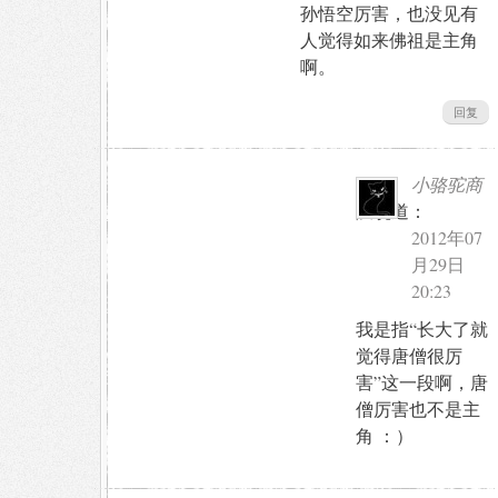
孙悟空厉害，也没见有
人觉得如来佛祖是主角
啊。
回复
小骆驼商
队
说道：
2012年07
月29日
20:23
我是指“长大了就
觉得唐僧很厉
害”这一段啊，唐
僧厉害也不是主
角 ：）