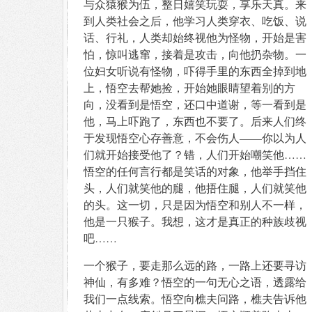
与众猿猴为伍，整日嬉笑玩耍，享乐天真。来
到人类社会之后，他学习人类穿衣、吃饭、说
话、行礼，人类却始终视他为怪物，开始是害
怕，惊叫逃窜，接着是攻击，向他扔杂物。一
位妇女听说有怪物，吓得手里的东西全掉到地
上，悟空去帮她捡，开始她眼睛望着别的方
向，没看到是悟空，还口中道谢，等一看到是
他，马上吓跑了，东西也不要了。后来人们终
于发现悟空心存善意，不会伤人——你以为人
们就开始接受他了？错，人们开始嘲笑他……
悟空的任何言行都是笑话的对象，他举手挡住
头，人们就笑他的腿，他捂住腿，人们就笑他
的头。这一切，只是因为悟空和别人不一样，
他是一只猴子。我想，这才是真正的种族歧视
吧……
一个猴子，要走那么远的路，一路上还要寻访
神仙，有多难？悟空的一句无心之语，透露给
我们一点线索。悟空向樵夫问路，樵夫告诉他