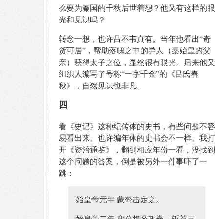
么要为秦国的千秋后世着想？他又有这样的眼
光和见识吗？
转念一想，也许吕不韦真有。当年他看出“奇
货可居”，帮助落魄之中的异人（秦始皇的父
亲）获得太子之位，显然很有眼光。后来他又
组织人编写了号称“一字千金”的《吕氏春
秋》，自然见识也非凡。
四
看《史记》这种纪传体的史书，有些问题不容
易看出来。也许编年体的史书会不一样。我打
开《资治通鉴》，翻到相应年份一看，没找到
这个问题的答案，倒是被另外一件事吓了一
跳：
始皇帝元年 蒙骜击定之。
始皇帝二年 麃公将卒攻卷，斩首三