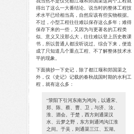
我当然不是仅凭都江堰和郑国渠这两个工程就
得出了这么一大番结论。说当时的整体工程技
术水平已经相当高，自然应该有些实物根据。
不过，小型工程往往难以保存这么多年；难得
保存下来的一些，又因为与更著名的工程类
似、意义又没那么大，往往难以登上历史教课
书，所以普通人都没听说过。综合下来，便造
成了只知道几个重点工程、不了解整体技术水
平的现象。
下面摘抄一下史记，除了都江堰和郑国渠之
外，仅《史记》记载的春秋战国时期的水利工
程，就有这么多：
“荥阳下引河东南为鸿沟，以通宋、
郑、陈、蔡、曹、卫，与济、汝、
淮、泗会。于楚，西方则通渠汉
水、云梦之野，东方则通鸿沟江淮
之间。于吴，则通渠三江、五湖。