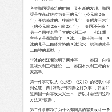
考察郑国渠修筑的时间，又有新的发现。郑国
渠是在嬴政继位为秦王的元年（公元前 246
年）开始修建的。往前推几年，秦昭襄王末年
（约公元前 256～前 251 年），秦国还兴修了
另一个同样名垂千古的水利工程——都江堰！
主持者是蜀郡郡守，李冰。（顺带说一句，李
冰的儿子二郎经常协助李冰治水，据说他就是
二郎神的原型。）
李冰的都江堰说明了两件事：一，秦国一向很
重视水利工程建设；二，秦国有水利工程的专
家高手。
第一件事可以从《史记》《汉书》的记载中得
到佐证，两书都说“韩闻秦之好兴事”，韩国知
道秦国一向喜欢大兴土木，所以才会想用这种
方法来“疲秦”。
第二件事解释了为什么郑国真的需要设计一条