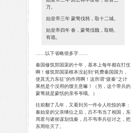
万。
始皇帝三年 蒙骜伐韩，取十二城。
始皇帝四年 春，蒙骜伐魏，取旸、
有诡。
……以下省略很多字……
秦国修筑郑国渠的十年，基本上每年都在打仗
啊！修筑郑国渠根本没起到“耗费秦国国力，
使其无力东征”的作用啊！这所谓“疲秦”之计
果然是个没用的馊主意嘛！（另，这个带兵的
蒙骜就是蒙恬的亲爷爷哦。）
往前翻了几年，又看到另一件令人吃惊的事：
秦始皇的父亲继位之后，吕不韦当了相国，东
周君与诸侯谋划伐秦，吕不韦率兵征讨之，把
东周给灭了。