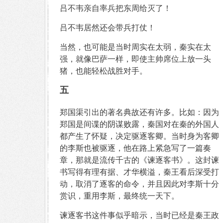
吕不韦亲自率兵把东周给灭了！
吕不韦居然还会带兵打仗！
当然，也可能是当时周实在太弱，秦实在太
强，就像巴萨一样，即使主帅席位上放一头
猪，也能轻松战胜对手。
五
郑国渠引出的著名典故还有许多。比如：因为
郑国是间谍的阴谋败露，秦国对在秦的外国人
都产生了怀疑，决定驱逐客卿。当时身为客卿
的李斯也被驱逐，他在路上紧急写了一篇奏
章，那就是流传千古的《谏逐客书》。这封谏
书写得有理有据、才华横溢，秦王看后深受打
动，取消了逐客的命令，并且因此对李斯十分
赏识，重用李斯，最终统一天下。
谏逐客书这件事似乎暗示，当时已经是秦王政