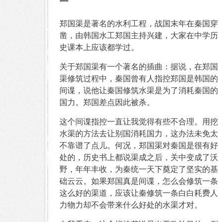
一
郑国渠是著名的水利工程，战国末年在秦国穿
凿，由韩国水工郑国主持兴建，大家在中学历
史课本上应该都学过。
关于郑国渠有一个著名的插曲：据说，在郑国
渠修筑过程中，秦国曾有人指控郑国是韩国的
间谍，说他让秦国修筑水渠是为了消耗秦国的
国力。郑国差点因此被杀。
这个间谍指控一直让我觉得有些不合理。用挖
水渠的方法去让别国消耗国力，这办法未免太
不靠谱了点儿。何况，郑国渠对秦国是很有好
处的，历史书上都说渠成之后，关中变成了沃
野，年年丰收，为秦统一天下奠定了坚实的基
础云云。如果郑国真是间谍，怎么会修筑一条
这么好的渠道，应该让秦修筑一条白白耗费人
力物力却不会带来什么好处的水渠才对。