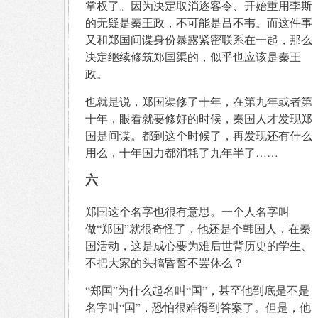
掌权了。因为决定取消逐客令、开始重用李斯
的无疑是秦王政，不可能是吕不韦。而这件事
又和郑国间谍身份暴露紧密联系在一起，那么
决定继续修筑郑国渠的，似乎也应该是秦王
政。
也就是说，郑国渠修了十年，在第九年或者第
十年，眼看就要修好的时候，秦国人才发现郑
国是间谍。都到这个时候了，再发现还有什么
用么，十年国力都消耗了九年半了……
六
郑国这个名字也很有意思。一个人名字叫
做“郑国”就很奇怪了，他还是个韩国人，在秦
国活动，这是成心要为难后世背历史的学生、
不把大家的头搞昏誓不罢休么？
“郑国”为什么起名叫“国”，甚至他到底是不是
名字叫“国”，恐怕很难得到答案了。但是，他