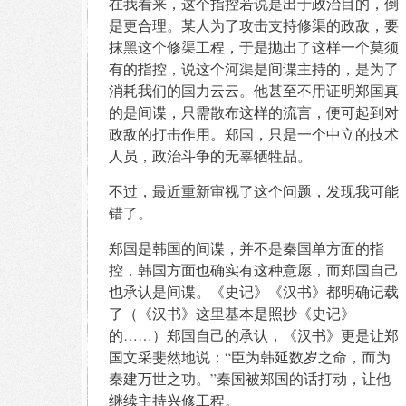
在我看来，这个指控若说是出于政治目的，倒
是更合理。某人为了攻击支持修渠的政敌，要
抹黑这个修渠工程，于是抛出了这样一个莫须
有的指控，说这个河渠是间谍主持的，是为了
消耗我们的国力云云。他甚至不用证明郑国真
的是间谍，只需散布这样的流言，便可起到对
政敌的打击作用。郑国，只是一个中立的技术
人员，政治斗争的无辜牺牲品。
不过，最近重新审视了这个问题，发现我可能
错了。
郑国是韩国的间谍，并不是秦国单方面的指
控，韩国方面也确实有这种意愿，而郑国自己
也承认是间谍。《史记》《汉书》都明确记载
了（《汉书》这里基本是照抄《史记》
的……）郑国自己的承认，《汉书》更是让郑
国文采斐然地说：“臣为韩延数岁之命，而为
秦建万世之功。”秦国被郑国的话打动，让他
继续主持兴修工程。