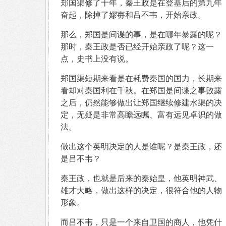
郑国渠修了十年，秦王政是在登基后的第九年
奋起，除掉了嫪毐和吕不韦，开始亲政。
那么，郑国是间谍的事，是在哪年暴露的呢？
那时，秦王政是否已经开始亲政了呢？这一
点，史书上没有说。
郑国渠短期来看是在耗费秦国的国力，长期来
看却对秦国利在千秋。在郑国是间谍之事败露
之后，仍然能够做出让郑国继续修建水渠的决
定，无疑是非常高瞻远瞩、富有远见卓识的做
法。
做出这个英明决定的人是谁呢？是秦王政，还
是吕不韦？
秦王政，也就是后来的秦始皇，他英明神武、
雄才大略，做出这样的决定，很符合他的人物
形象。
而吕不韦，只是一个来自卫国的商人，他凭什