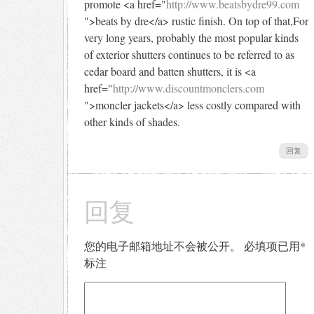
promote <a href="
http://www.beatsbydre99.com
">beats by dre</a> rustic finish. On top of that,For
very long years, probably the most popular kinds
of exterior shutters continues to be referred to as
cedar board and batten shutters, it is <a
href="
http://www.discountmonclers.com
">moncler jackets</a> less costly compared with
other kinds of shades.
回复
回复
您的电子邮箱地址不会被公开。
必填项已用
*
标注