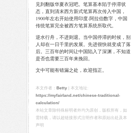
见到翻版华夏衣冠吧。笔算基本陷于停滞状
态，直到清末西方新式笔算再次传入中国，
1900年左右开始使用印度-阿拉伯数字，中国
传统笔算完全被西方笔算系统所取代。
逆水行舟，不进则退。当中国停滞的时候，别
人却在一日千里的发展。先进很快就变成了落
后。三百年的时间让中国陷入了深渊，不知道
是否也需要三百年来挽回。
文中可能有错漏之处，欢迎指正。
本文作者：
Betty
| 本文地址:
https://myfairland.net/chinese-traditional-
calculation/
本站文章除特殊标明者外均为原创，版权所有，如
需转载，请以超链接形式注明作者和原始出处及本
声明