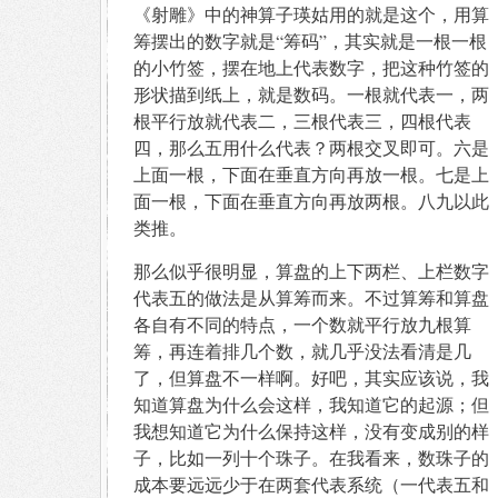
《射雕》中的神算子瑛姑用的就是这个，用算
筹摆出的数字就是“筹码”，其实就是一根一根
的小竹签，摆在地上代表数字，把这种竹签的
形状描到纸上，就是数码。一根就代表一，两
根平行放就代表二，三根代表三，四根代表
四，那么五用什么代表？两根交叉即可。六是
上面一根，下面在垂直方向再放一根。七是上
面一根，下面在垂直方向再放两根。八九以此
类推。
那么似乎很明显，算盘的上下两栏、上栏数字
代表五的做法是从算筹而来。不过算筹和算盘
各自有不同的特点，一个数就平行放九根算
筹，再连着排几个数，就几乎没法看清是几
了，但算盘不一样啊。好吧，其实应该说，我
知道算盘为什么会这样，我知道它的起源；但
我想知道它为什么保持这样，没有变成别的样
子，比如一列十个珠子。在我看来，数珠子的
成本要远远少于在两套代表系统（一代表五和