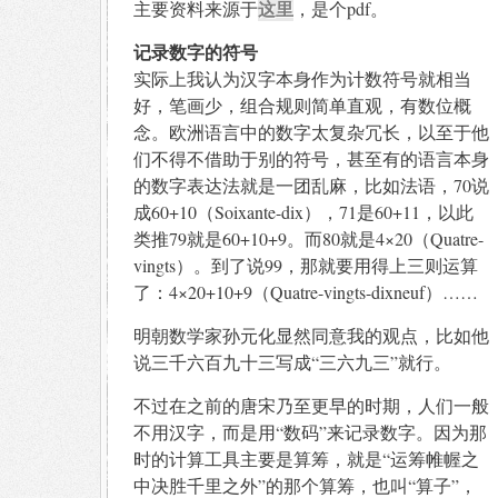
这里
主要资料来源于
，是个pdf。
记录数字的符号
实际上我认为汉字本身作为计数符号就相当
好，笔画少，组合规则简单直观，有数位概
念。欧洲语言中的数字太复杂冗长，以至于他
们不得不借助于别的符号，甚至有的语言本身
的数字表达法就是一团乱麻，比如法语，70说
成60+10（Soixante-dix），71是60+11，以此
类推79就是60+10+9。而80就是4×20（Quatre-
vingts）。到了说99，那就要用得上三则运算
了：4×20+10+9（Quatre-vingts-dixneuf）……
明朝数学家孙元化显然同意我的观点，比如他
说三千六百九十三写成“三六九三”就行。
不过在之前的唐宋乃至更早的时期，人们一般
不用汉字，而是用“数码”来记录数字。因为那
时的计算工具主要是算筹，就是“运筹帷幄之
中决胜千里之外”的那个算筹，也叫“算子”，