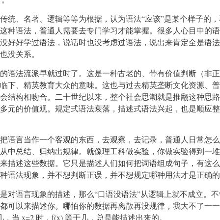
传统、名著、逻辑等等为根据，认为语法“应该”是某个样子的，
这种语法，普通人需要去专门学习才能掌握。很多人心目中的语
没好好学过语法，说话时也没考虑过语法，说出来肯定全是语法
也没关系。
的语法流派早就过时了。这是一种古老的、带有价值判断（非正
临下、精英教育大众的意味。这也与过去精英垄断文化资源、普
会结构相吻合。二十世纪以来，整个社会思潮就是推翻这种思路
多元的价值观。规定式语法衰落，描述式语法兴起，也是顺应整
把语言当作一个客观的东西，去观察，去记录，普通人日常怎么
从中总结、归纳出规律。就像理工科做实验，你做实验得到一堆
来描述这些数据。它只是描述人们如何把词语组成句子，有这么
种语法现象，并不想判断正误，并不想规定哪种用法才是正确的
是对语言现象的描述，那么“口语没语法”从逻辑上就不成立。不
都可以来描述你。哪怕你的数据再离散再没规律，我大不了一一
等于几，当 x=2 时，f(x) 等于几，总是能描述出来的。