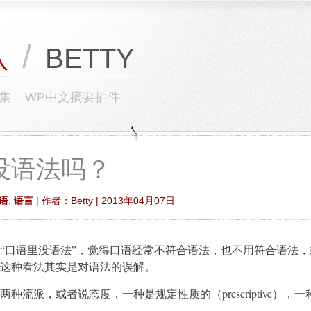
/
BETTY
队
集
WP中文摘要插件
没语法吗？
语
,
语言
| 作者：Betty | 2013年04月07日
“口语里没语法”，觉得口语经常不符合语法，也不用符合语法，
这种看法其实是对语法的误解。
种流派，或者说态度，一种是规定性质的（prescriptive），
e）。