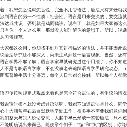
着，我想怎么说就怎么说，完全不用管语法，语法只有来迁就我
涉到语言的另一个性质：社会性。语言是用来交流的，要交流就
法达成共识，否则就是鸡同鸭讲。说白了，就是如果大家都这么
只有你一个人这么用，那就没人能理解你的意思了。所以，说话
从习俗规范。
大家都这么用，你却找不到对其进行描述的语法，并不能因此说
说语法研究还不够深入，尚未注意到这一语言现象。当然，还有
语言学界不够了解，语言学家早就研究过这个用法了，你不知道
人不是专职语言学家，不会没事老去追踪语言学界研究动态。 (
距离普通生活十分遥远，每个人日常都会接触，所以每个人都觉
语即使按照规定式观点来看也是完全符合语法的，有争议的情况
我说话时根本就没考虑过语法呀，我都不知道语法是什么。同学
心！大脑常年在后台默默地辛勤工作，很多事不需要我们意识到
我们整天与别人说话交流，大脑中早已形成一整套语法，只不过
不能明确说出来而已。随便举个例子：“编”和“织”的区别，你能