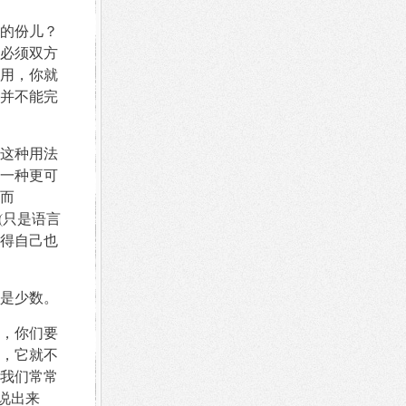
的份儿？
必须双方
用，你就
并不能完
这种用法
一种更可
而
(只是语言
得自己也
是少数。
，你们要
，它就不
我们常常
说出来