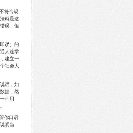
不符合规
法就是这
错误，但
即误）的
通人连学
，建立一
个社会大
说话，如
数据，然
一种用
。
管你口语
说明当