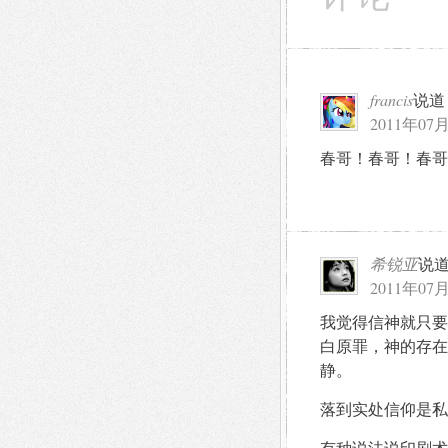
francis
说道
2011年07月
春哥！春哥！春哥
希锐亚
说
2011年07月
我觉得信神就只要
白原罪，神的存在
静。
落到实处信仰是私
有种说法说印刷术