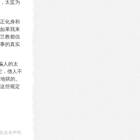
，太监为
正化身和
如果我来
兰教都信
事的真实
骗人的太
定，僧人不
下地狱的。
这些规定
处及本声明