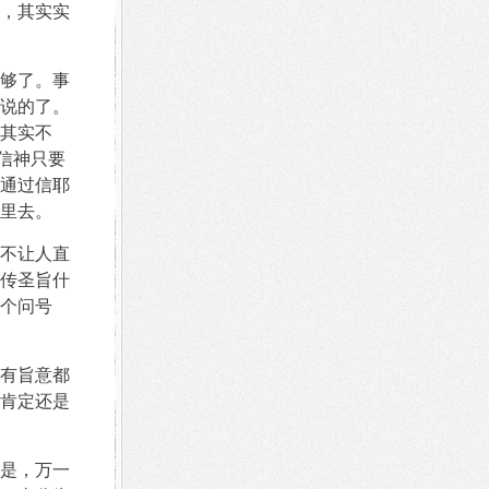
，其实实
够了。事
说的了。
其实不
信神只要
通过信耶
里去。
不让人直
传圣旨什
个问号
有旨意都
肯定还是
是，万一