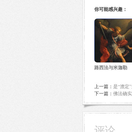
你可能感兴趣：
路西法与米迦勒
上一篇：
是“澹定”
下一篇：
佛法确实
评论