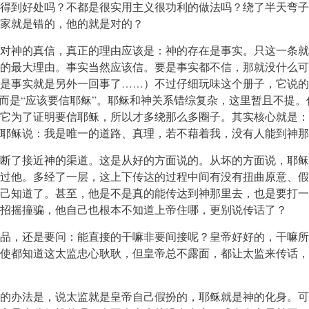
得到好处吗？不都是很实用主义很功利的做法吗？绕了半天弯子
家就是错的，他的就是对的？
对神的真信，真正的理由应该是：神的存在是事实。只这一条就
的最大理由。事实当然应该信。要是事实都不信，那就没什么可
是事实就是另外一回事了……）不过仔细玩味这个册子，它说的
，而是“应该要信耶稣”。耶稣和神关系错综复杂，这里暂且不提。
它为了证明要信耶稣，所以才多绕那么多圈子。其实核心就是：
耶稣说：我是唯一的道路、真理，若不藉着我，没有人能到神那
断了接近神的渠道。这是从好的方面说的。从坏的方面说，耶稣
过他。多经了一层，这上下传达的过程中间有没有扭曲原意、假
己知道了。甚至，他是不是真的能传达到神那里去，也是要打一
招摇撞骗，他自己也根本不知道上帝住哪，更别说传话了？
品，还是要问：能直接的干嘛非要间接呢？皇帝好好的，干嘛所
使都知道这太监忠心耿耿，但皇帝总不露面，都让太监来传话，
的办法是，说太监就是皇帝自己假扮的，耶稣就是神的化身。可