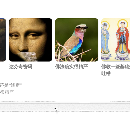
达芬奇密码
佛法确实很精严
佛教一些基础
吐槽
还是“淡定”
很精严