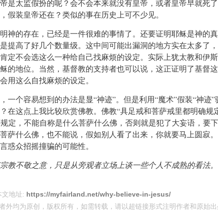
帝是太监假扮的呢？会不会本来就没有皇帝，或者皇帝早就死了
，假装皇帝还在？类似的事在历史上可不少见。
明神的存在，已经是一件很难的事情了。还要证明耶稣是神的真
是提高了好几个数量级。这中间可能出漏洞的地方实在太多了，
肯定不会选这么一种给自己找麻烦的设定。实际上犹太教和伊斯
稣的地位。当然，基督教的支持者也可以说，这正证明了基督这
会用这么自找麻烦的设定。
，一个容易想到的办法是显“神迹”。但是利用“魔术”假装“神迹”
？在这点上我比较欣赏佛教。佛教“具足戒和菩萨戒里都明确规
。还规定，不能自称是什么菩萨什么佛，否则就是犯了大妄语，要
菩萨什么佛，也不能说，假如别人看了出来，你就要马上圆寂。
言惑众招摇撞骗的可能性。
宗教不敬之意，只是从旁观者立场上谈一些个人不成熟的看法。
本文地址:
https://myfairland.net/why-believe-in-jesus/
者外均为原创，版权所有，如需转载，请以超链接形式注明作者和原始出