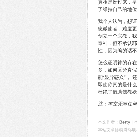
真相是反过来，皇
了维持自己的地位
我个人认为，想证
忠诚使者，难度更
创立一个宗教，我
奉神，但不承认耶
性，因为编的话不
怎么证明神的存在
多，如何区分真假
能‘显异惑众’”
即使你真的是什么
杜绝了借助佛教妖
注：本文无对任何
本文作者：
Betty
| 
本站文章除特殊标明