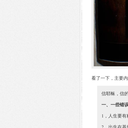
看了一下，主要内
信耶稣，信
一、一些错
1，人生要
2，出生在基