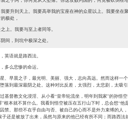
，我要升到天上。我要高举我的宝座在神的众星以上。我要坐在
方的极处，
云之上。我要与至上者同等。
落阴间，到坑中极深之处。
，英语就是路西法。
，多么悲惨的命运。
星、早晨之子，最光明、美丽、强大，志向高远。然而这样一个
堕落到最深最阴之处。这种对比反差，太强烈，太悲剧，太吸引
过基督教文化浸淫、从小看“皇帝轮流坐，明年到我家”的孙悟空
罪”根本就不算什么。我看到悟空被压在五行山下时，总会想“他
囚禁。那些不在乎自由与否、被自己的心而不是外力束缚的人，
猴子还是被放了出来，虽然与原来的他已经有所不同；而路西法