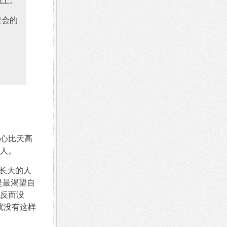
聚会的
心比天高
人。
长大的人
是最渴望自
反而没
就没有这样