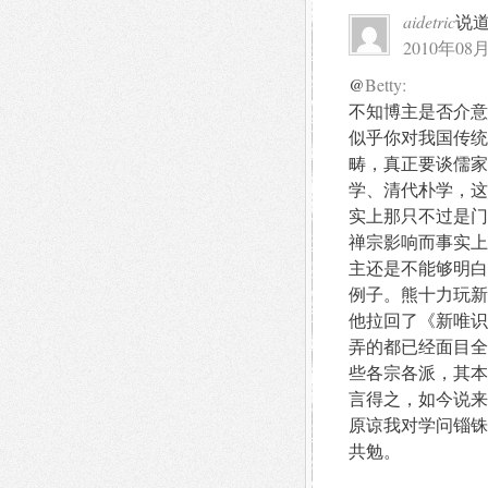
aidetric
说
2010年08月
@
Betty:
不知博主是否介意
似乎你对我国传统
畴，真正要谈儒家
学、清代朴学，这
实上那只不过是门
禅宗影响而事实上
主还是不能够明白
例子。熊十力玩新
他拉回了《新唯识
弄的都已经面目全
些各宗各派，其本
言得之，如今说来
原谅我对学问锱铢
共勉。