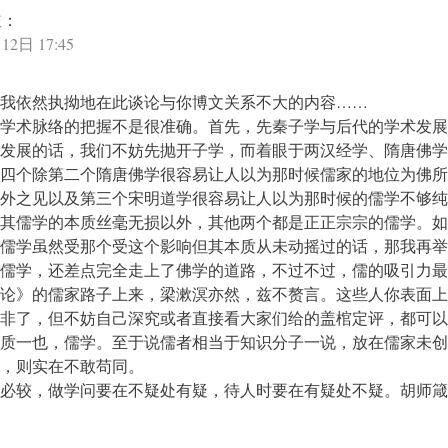
道：
12日 17:45
我依然执拗地在此谈论与你博文关系不大的内容……
学术脉络的把握不是很准确。首先，先秦子学与后代的学术发展
发展的话，我们不妨先抛开子学，而着眼于两汉经学、隋唐佛学
四个除第二个隋唐佛学很容易让人以为那时候儒家的地位为佛所
外之见以及第三个宋明道学很容易让人以为那时候的儒学不够纯
其儒学的本质丝毫无损以外，其他两个都是正正宗宗的儒学。如
儒学虽然受那个受这个影响但其本质从未动摇过的话，那我再举
儒学，还差点完全走上了佛学的道路，不过不过，儒的吸引力最
论》的儒家路子上来，梁漱溟亦然，兹不赘言。这些人你表面上
非了，但不妨自己深究或者直接看大家们给的盖棺定评，都可以
质一也，儒学。至于说儒者相当于知识分子一说，放在儒家未创
，则实在不敢苟同。
必较，做学问要在不疑处有疑，待人时要在有疑处不疑。胡师箴