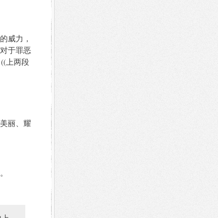
的威力，
对于罪恶
((上两段
美丽、耀
。
地上。