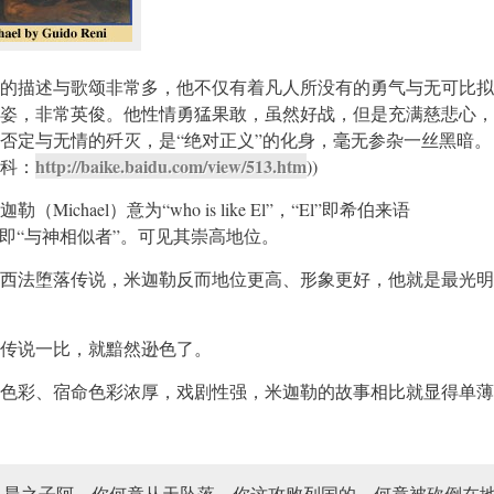
的描述与歌颂非常多，他不仅有着凡人所没有的勇气与无可比拟
姿，非常英俊。他性情勇猛果敢，虽然好战，但是充满慈悲心，
否定与无情的歼灭，是“绝对正义”的化身，毫无参杂一丝黑暗。 
http://baike.baidu.com/view/513.htm
科：
))
ichael）意为“who is like El”，“El”即希伯来语
ael”即“与神相似者”。可见其崇高地位。
西法堕落传说，米迦勒反而地位更高、形象更好，他就是最光明
传说一比，就黯然逊色了。
色彩、宿命色彩浓厚，戏剧性强，米迦勒的故事相比就显得单薄
早晨之子阿，你何竟从天坠落。你这攻败列国的，何竟被砍倒在