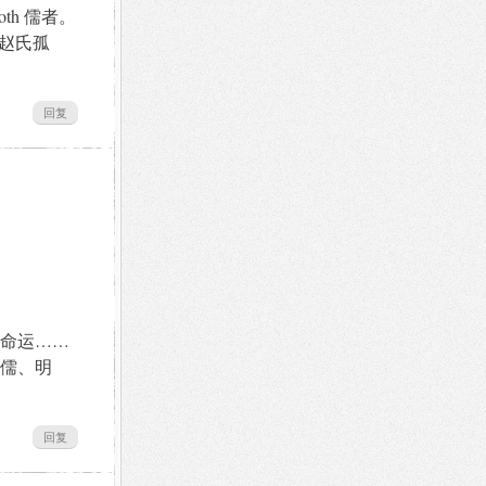
th 儒者。
赵氏孤
回复
命运……
儒、明
回复