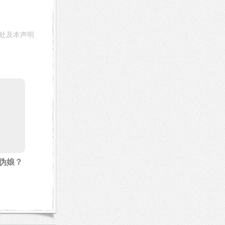
处及本声明
伪娘？