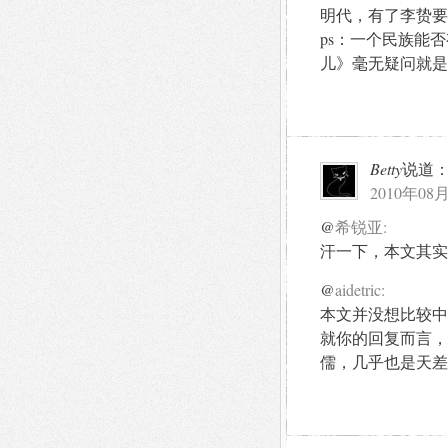
明代，有了李贽要求
ps：一个民族能
儿》毫无疑问就是
Betty
说道
2010年08月
@
希锐亚:
汗一下，本文其实
@
aidetric:
本文并没想比较中
就你的回复而言，
儒，几乎也是天差