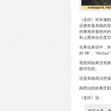
《圣经》对米迦勒
还拥有最美丽的容
的事抱持着绝对的
和上图来自百度百
在希伯来语中，米迦勒（M
的“神”，“Mich
我觉得如果没有路
眼夺目的。
但是和路西法堕落
路西法的故事悲剧
《圣经》说：
明亮之星，