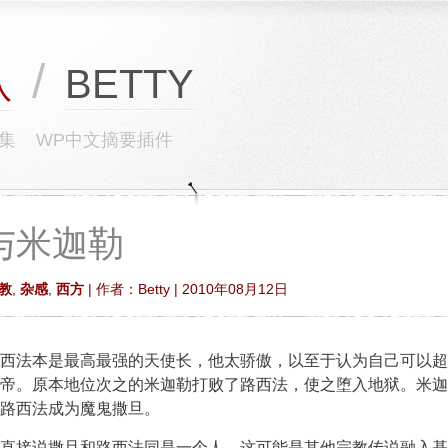
/
BETTY
队
集
WP中文摘要插件
与米迦勒
教
,
杂感
,
西方
| 作者：Betty | 2010年08月12日
西法本是最高最强的天使长，他太骄傲，以至于认为自己可以超
帝。原本地位次之的米迦勒打败了路西法，使之堕入地狱。米迦
路西法成为魔鬼撒旦。
直接说撒旦和路西法同是一个人，这可能是其他宗教传说融入基