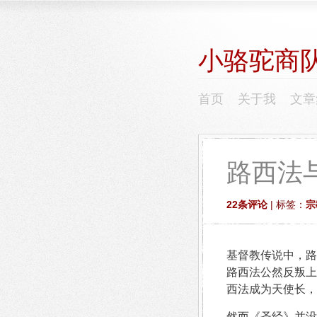
小骆驼商
首页
关于我
文章
路西法
22条评论
| 标签：
宗
基督教传说中，路
路西法公然反叛上
西法成为天使长，
然而《圣经》并没