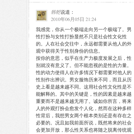
韩乾
说道：
2010年06月05日 21:24
我感觉，你从一个极端走向另一个极端了。男
性打扮与女性打扮显然不只是社会性文化性
的。人在社会交往中，永远都需要从他人的外
观中获得关于性别身份的信息。
按你的意思，似乎在生产力极度发展之后，性
别就没有意义了。但不能忽视的是性的力量。
性的动力使得人在许多情况下都需要对他人的
性别作出辨识。男女服饰历来不同，而且从历
史上看是越来越不同。这用社会性文化性是不
能解释的。其中的关键是，性的因素是越来越
重要而不是越来越无用了。诚如你所言，将来
人的外观打扮会愈发个人化，然而在这种多样
性背后，我想男女两个根本类别还是有存在之
必要的。况且如我前面所说，既然将来的社会
会更加开放，那么性关系也将随之脱离传统观