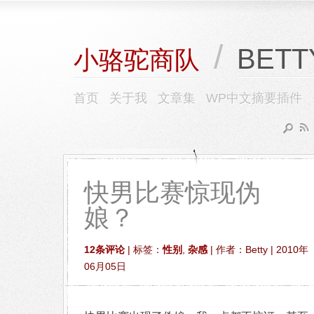
/
BETT
小骆驼商队
首页
关于我
文章集
WP中文摘要插件
快男比赛惊现伪
娘？
12条评论
| 标签：
性别
,
杂感
| 作者：Betty | 2010年
06月05日