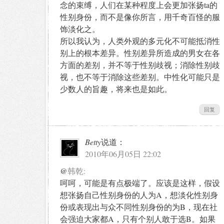
念的束缚，人们在某种程度上会更加张扬ta的
性别身份，而不是像你所言，用千奇百怪的服
饰淡化之。
所以我认为，人类外观的多元化不可能抵消性
别上的根本差异。性别差异所造成的男女在各
方面的差别，并不等于性别歧视；消除性别歧
视，也不等于消除这些差别。中性化可能只是
少数人的旨趣，将来也是如此。
回复
Betty
说道：
2010年06月05日 22:02
@
韩乾:
呵呵，可能是有点极端了。应该是这样，假设
想张扬自己性别身份的人为A，想淡化性别身
份或表现出与众不同性别身份的为B，现在社
会强迫大家都A，只有个别人敢于选B。如果