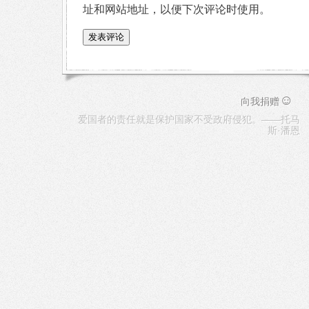
址和网站地址，以便下次评论时使用。
☺
向我捐赠
爱国者的责任就是保护国家不受政府侵犯。——托马
斯·潘恩