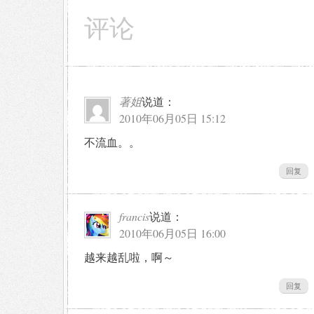
评论
著姐
说道：
2010年06月05日 15:12
不流血。。
回复
francis
说道：
2010年06月05日 16:00
越来越乱啦，啊～
回复