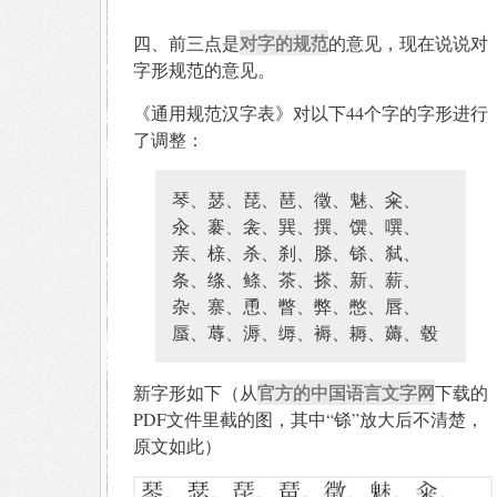
对字的规范
四、前三点是
的意见，现在说说对
字形规范的意见。
《通用规范汉字表》对以下44个字的字形进行
了调整：
琴、瑟、琵、琶、徵、魅、籴、
汆、褰、衾、巽、撰、馔、噀、
亲、榇、杀、刹、脎、铩、弑、
条、绦、鲦、茶、搽、新、薪、
杂、寨、恿、瞥、弊、憋、唇、
蜃、蓐、溽、缛、褥、耨、薅、毂
官方的中国语言文字网
新字形如下（从
下载的
PDF文件里截的图，其中“铩”放大后不清楚，
原文如此）