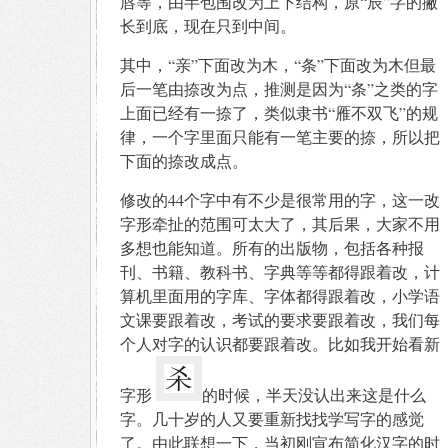
唇等，由半包围改为上下结构，原“辰”字的撇
长到底，现在只到中间。
其中，“亲”下面改为木，“条”下面改为木但最
后一笔由捺改为点，推测是因为“条”之类的字
上面已经有一捺了，类似隶书“雁不双飞”的规
律，一个字里面只能有一笔主要的捺，所以把
下面的捺改成点。
修改的44个字中有不少是很常用的字，这一改
字形牵扯的范围可太大了，其后果，大家不用
多想也能知道。所有的出版物，包括各种报
刊、书籍、教科书、字典等等都得跟着改，计
算机里面用的字库、字体都得跟着改，小学语
文课要跟着改，考试的要求要跟着改，我们每
个人对字的认识都要跟着改。比如我开始看新
字形
的时候，半天没认出来这是什么
字。几十岁的人又要重新找找学写字的感觉
了。由此联想一下，当初刚宣布简化汉字的时