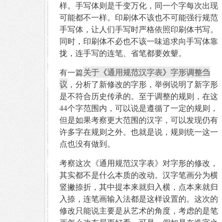
样。手写体则是千变万化，同一个字每次出现
可能都不一样。印刷体不该也不可能强行规范
手写体，让人们手写时严格依照印刷体书写。
同时，印刷体不必也不该一味追求向手写体靠
拢，连手写的连笔、省笔都要效颦。
关于《通用规范汉字表》字形调整刍
有一篇
议
，分析了新修改的字形，举例说明了新字形
是不符合历史传承的。至于调整的规则，在这
44个字范围内，可以说是遵循了一定的规则，
但是如果考察更大范围的汉字，可以发现仍有
许多字在规则之外。也就是说，规则统一这一
点也没有做到。
考察这次《通用规范汉字表》对字形的修改，
其实都不是什么本质的改动。汉字笔画分为横
竖撇捺折，其中提本来就归入横，点本来就归
入捺，连笔画输入法都是这样设置的。这次的
修改只能说主要是从艺术的角度，考虑的是笔