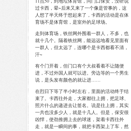
11点50，到地坛体育馆，问门口保安，没听说
过卡西，晕~后来又来了一个像是管事的，这
人想了半天终于想起来了，卡西的活动是在体
育场不是体育馆，是室外的足球场。
走到体育场，铁丝网外围着一群人，不多，也
就十几个。隔着铁丝网，能远远地看见里面有
一群人，但太远了，连哪个是卡西都看不清，
汗~
有个门开着，但门口有个大叔看着不让随便
进，不过外国人就可以进。旁边等的一个男生
说，是头发有颜色的就让进……
在烈日下等了半小时左右，里面的活动终于结
束了。卡西往外走，大家都往上拥，把足球、
照片什么的递进去让签名。说是往上拥，其实
一共也没多少人，就是十几人。但是，保安很
凶悍，使劲推拥上去的球迷，架着卡西往外
走，就是一瞬间的事，就把卡西架上了车，然