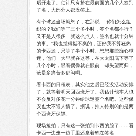
后开走了。估计只有挤在最前面的几个人签到
了名，大部分人都没签上。
有个球迷当场就怒了，在那说：“你们怎么组
织的？我们等了三个多小时，签个名都不行？
又不是人很多，就这么点人，签名也就十分钟
的事。”我也觉得挺不爽的，还好我不算狂热
的卡西迷，只等了半个小时。想想那些痴心球
迷，他们一大早就在这等，在大太阳底下等了
几个小时，眼看偶像就在眼前，却失望而归，
该是多痛苦多郁闷啊。
看卡西的日程表，其实他之后已经没活动安排
了，就等着明天回西班牙了。我估计他本人也
不会反对多花十分钟给球迷签个名吧。这些保
安也太不通人情了。据说，推人特别凶的是两
个西班牙保镖。
现场抢拍，只有这一张拍到卡西的脸了……看
卡西一边走一边手里还拿着笔在签名