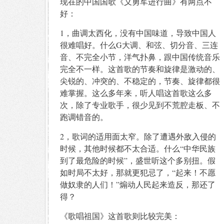
现在的中国国歌《义勇军进行曲》有两点不
好：
1，曲调太西化，没有中国味道，导致中国人
很难唱好。什么G大调、和弦、切分音、三连
音、不完全小节，洋气扑鼻，跟中国传统音乐
完全不一样。这首歌的节奏和旋律是激动的、
尖锐的、冲突的、不稳定的，节奏、旋律都很
难掌握。这么多年来，听人唱这首歌这么多
次，除了专业歌手，很少见到不荒腔走板、不
跑调错音的。
2，歌词的适用面太窄。除了遭遇外敌入侵的
时候，其他时候都不太合适。什么“中华民族
到了最危险的时候”，盛世听这个多别扭。假
如时局不太好，那就更犯忌了，“起来！不愿
做奴隶的人们！”煽动人民起来造反，那还了
得？
《歌唱祖国》这首歌则比较完美：