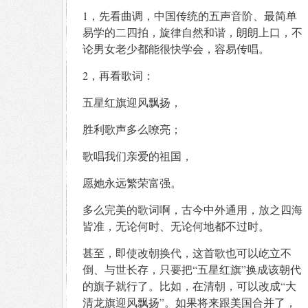
1，先看曲调，中国传统的五声音阶、最简单
易学的二四拍，旋律自然和谐，朗朗上口，不
论男女老少都能很快学会，容易传唱。
2，再看歌词：
五星红旗迎风飘扬，
胜利歌声多么嘹亮；
歌唱我们亲爱的祖国，
愿她永远繁荣富强。
多么完美的歌词啊，古今中外通用，放之四海
皆准，无论何时、无论何地都不过时。
甚至，即使改朝换代，这首歌也可以屹立不
倒、与世长存，只要把“五星红旗”换成该朝代
的旗子就行了。比如，在清朝，可以改成“大
清龙旗迎风飘扬”。如果将来跟美国合并了，