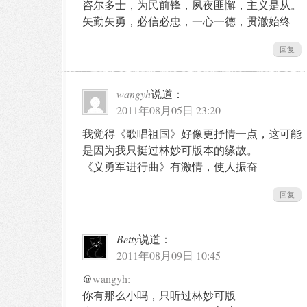
咨尔多士，为民前锋，夙夜匪懈，主义是从。
矢勤矢勇，必信必忠，一心一德，贯澈始终
回复
wangyh
说道：
2011年08月05日 23:20
我觉得《歌唱祖国》好像更抒情一点，这可能
是因为我只挺过林妙可版本的缘故。
《义勇军进行曲》有激情，使人振奋
回复
Betty
说道：
2011年08月09日 10:45
@
wangyh:
你有那么小吗，只听过林妙可版