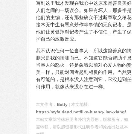
写到这里我才发现在我心中这原来是善良美好
人们之间的一场误会。如果有坏人，那多半是
他们的主编，还有那些确实干过断章取义移花
接木无中生有恶意炒作等事情的无良记者。是
他们让黄健翔对记者产生了不信任，产生了保
护自己的应激反应。
我不认识任何一位当事人，所以这篇善意的揣
测只是我的揣测而已。不知道它能否帮助平息
当事人的怒火，还是象我以前对心爱人物的赞
美一样，只能对阅者起到相反的作用。当然更
有可能的，是根本没人注意到它，它没起到任
何作用，就像从来没存在过一样。
本文作者：
Betty
| 本文地址:
https://myfairland.net/like-huang-jian-xiang/
本站文章除特殊标明者外均为原创，版权所有，如
需转载，请以超链接形式注明作者和原始出处及本