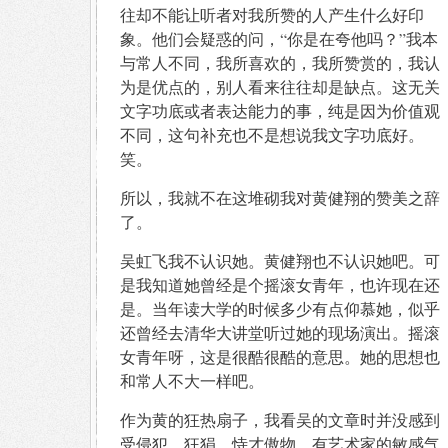
往却不能让听者对我所赞的人产生什么好印
象。他们会疑惑的问，“你是在夸他吗？”我本
与常人不同，我所喜欢的，我所赞赏的，我认
为是优点的，别人看来往往却是缺点。这无关
文字功底或者表达能力的事，纯是因为价值观
不同，这句补充也不是想说我文字功底好。
笑。
所以，我就不在这堆砌我对黄健翔的赞美之辞
了。
吴虹飞我不认识她。黄健翔也不认识她吧。可
是我知道她曾经是个摇滚女青年，也许现在还
是。当年读大学的时候多少有点仰慕她，似乎
还曾经去清华大讲堂听过她的现场演出。摇滚
女青年呀，这是很酷很酷的意思。她的思想也
和常人不大一样吧。
作为黄的狂热扇子，我看吴的文章时并没感到
受侵犯。狂狷、恃才傲物、有艺术家的敏感气