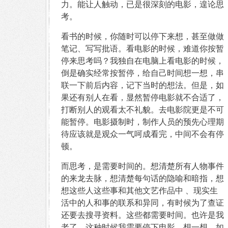
力。能让人触动，已是很深刻的电影，遑论思
考。
看书的时候，你随时可以停下来想，甚至做做
笔记、写写批语。看电影的时候，难道你按暂
停来思考吗？我独自在电脑上看电影的时候，
倒是确实经常按暂停，给自己时间想一想，串
联一下前后内容，记下当时的想法。但是，如
果还有别人在看，显然暂停电影就不合适了，
打断别人的观看太不礼貌。去电影院更是不可
能暂停。电影摄制时，制作人员的预先心理期
待应该就是观众一气呵成看完，中间不会有停
顿。
而思考，是需要时间的。想清楚所有人物事件
的来龙去脉，想清楚每句话的隐喻和暗指，想
想这些人这些事和其他文艺作品中 、现实生
活中的人和事的联系和异同，有时候为了查证
还要去搜寻资料。这些都需要时间。也许是我
老了，这种时候我需要停下电影，想一想。如