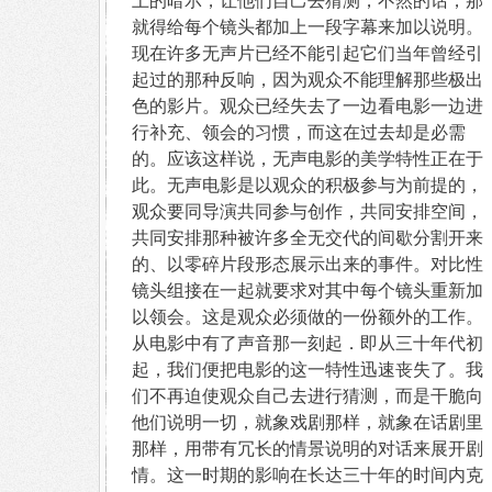
就得给每个镜头都加上一段字幕来加以说明。
现在许多无声片已经不能引起它们当年曾经引
起过的那种反响，因为观众不能理解那些极出
色的影片。观众已经失去了一边看电影一边进
行补充、领会的习惯，而这在过去却是必需
的。应该这样说，无声电影的美学特性正在于
此。无声电影是以观众的积极参与为前提的，
观众要同导演共同参与创作，共同安排空间，
共同安排那种被许多全无交代的间歇分割开来
的、以零碎片段形态展示出来的事件。对比性
镜头组接在一起就要求对其中每个镜头重新加
以领会。这是观众必须做的一份额外的工作。
从电影中有了声音那一刻起．即从三十年代初
起，我们便把电影的这一特性迅速丧失了。我
们不再迫使观众自己去进行猜测，而是干脆向
他们说明一切，就象戏剧那样，就象在话剧里
那样，用带有冗长的情景说明的对话来展开剧
情。这一时期的影响在长达三十年的时间内克