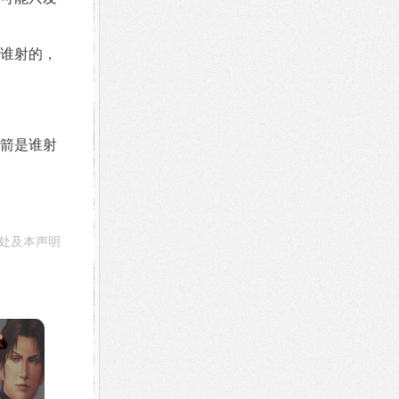
谁射的，
箭是谁射
处及本声明