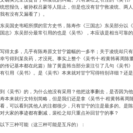
统想报仇，被孙权吕蒙等人阻止，但是也没有甘宁救凌统、两人
我有没有又漏看了）。
东吴国史韦昭所撰的官方史书，陈寿作《三国志》东吴部分以《
国志》东吴部分最常引用的也是《吴书》，本应该是相当可靠的
写得太多，几乎有陈寿原文甘宁篇幅的一多半；关于凌统却只有
幸亏得到某良药，才没死。事实上整个《吴书十·程黄韩蒋周陈
的传记基本都在此篇）除了黄盖韩当部分裴注引了几句《吴书》
有引用《吴书》。是《吴书》本来就对甘宁写得特别详细？还是
到《吴书》的，为什么他没有采用？他把这事删去，是否因为他
寿本来就行文特别简略，但是我们还是拿《吴书十·程黄韩蒋周
看，可以看到其他人的注都很少，只有甘宁的注是最多的。是陈
对大家的事迹都有删减，裴松之却只重点补回甘宁的事？
以下三种可能（这三种可能是互斥的）：