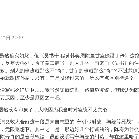
：
12日 22:49
”虽然确实如此，但《吴书十·程黄韩蒋周陈董甘凌徐潘丁传》这
，反差太强烈，除了黄盖韩当，别人几乎一句来自《吴书》的注
多。别人的事迹就那么不“奇”，甘宁的事就那么“奇”？不过我倒
始就跟随孙家，只有甘宁是投降过来的，所以有点区别待遇？
没写那么详细啊……我当然知道陈勤一路侮辱凌统，但我认为陈
要原因，至少是原因之一吧。
过，居然没有印象了，大概因为我当时对凌统不太关心……
演义救人合好这一段是来自志里的“宁引弓射敌，与统等死战”。
，无限遐想啊。其中之一是：那边好几个打酱油的，陈寿为什么
陈寿真的是春秋笔法，虽然没明写宁与统的纠葛，却在这里暗示