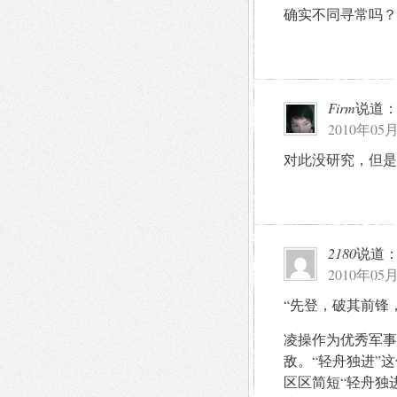
确实不同寻常吗？ o
Firm
说道
2010年05月
对此没研究，但是
2180
说道
2010年05月
“先登，破其前锋
凌操作为优秀军事
敌。“轻舟独进”
区区简短“轻舟独