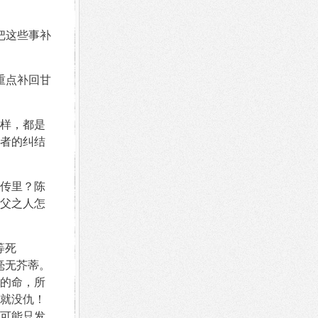
把这些事补
重点补回甘
样，都是
者的纠结
传里？陈
父之人怎
等死
毫无芥蒂。
的命，所
就没仇！
可能只发