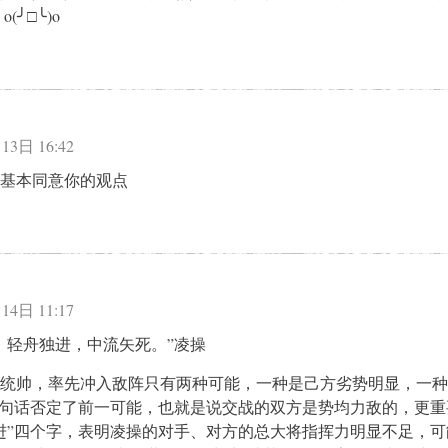
(╯□╰)o
：
13日 16:42
基本同意你的观点
：
14日 11:17
，轻舟独进，中流矢死。”凌操
统帅，率先冲入敌阵只有两种可能，一种是己方劣势明显，一种
这句话否定了前一可能，也就是说交战的双方是势均力敌的，更重
进”四个字，表明凌操的对手、对方的总大将指挥力明显不足，可