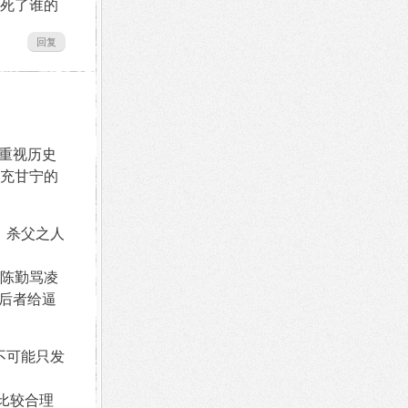
死了谁的
回复
重视历史
充甘宁的
，杀父之人
陈勤骂凌
后者给逼
不可能只发
比较合理