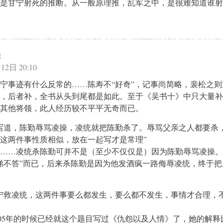
是甘宁射死的推断。从一般原理推，乱军之中，是很难知道谁射
：
12日 20:10
宁事迹有什么反常的……陈寿不“好奇”，记事尚简略，裴松之则
，后者补，全书从头到尾都是如此。至于《吴书十》中只大量补
其他将领，此人经历较不平平无奇而已。
写道，陈勤辱骂凌操，凌统就把陈勤杀了。辱骂父亲之人都要杀
这两件事性质相似，放在一起写才是常理”
……凌统杀陈勤可并不是（至少不仅仅是）因为陈勤辱骂凌操。
涕不答”而已，后来杀陈勤是因为他发酒疯一路侮辱凌统，终于把
宁救凌统，这两件事要么都发生，要么都不发生，事情才合理，
同学05年的时候已经就这个题目写过《仇怨以及人情》了，她的解释