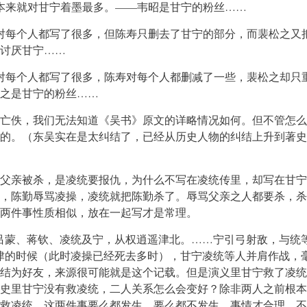
本来就对甘宁着墨最多。——韦昭是甘宁的粉丝……
对每个人都写了很多，但陈寿只删去了甘宁的部分，而裴松之又
讨厌甘宁……
对每个人都写了很多，陈寿对每个人都删减了一些，裴松之却只
之是甘宁的粉丝……
亡佚，我们无法知道《吴书》原文的详略情况如何。但不管怎么
的。（东吴实在是太纠结了，已经从历史人物的纠结上升到著史
父亲被杀，是凌统要报仇，为什么不写在凌统传里，却写在甘宁
，陈勤辱骂凌操，凌统就把陈勤杀了。辱骂父亲之人都要杀，杀
两件事性质相似，放在一起写才是常理。
吕蒙、蒋钦、凌统及宁，从权逍遥津北。……宁引弓射敌，与统
津的时候（此时凌操已经死去多时），甘宁凌统等人并肩作战，
结为好友，来源很可能就是这个记载。但是演义里甘宁救了凌统
史里甘宁没有救凌统，二人关系怎么会变好？除非两人之前根本
救凌统，这两件事要么都发生，要么都不发生，事情才合理，不