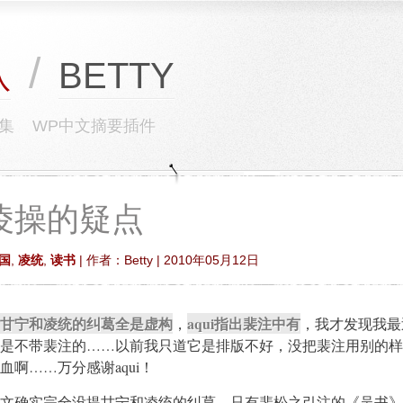
/
BETTY
队
集
WP中文摘要插件
凌操的疑点
国
,
凌统
,
读书
| 作者：Betty | 2010年05月12日
甘宁和凌统的纠葛全是虚构
aqui指出裴注中有
，
，我才发现我最
是不带裴注的……以前我只道它是排版不好，没把裴注用别的样
啊……万分感谢aqui！
文确实完全没提甘宁和凌统的纠葛。只有裴松之引注的《吴书》