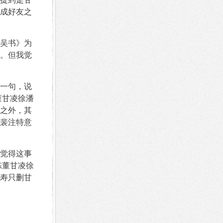
成好友之
吴书》为
。但我觉
一句，说
董甘凌徐潘
之外，其
裴注特意
觉得这事
陈董甘凌徐
寿只删甘