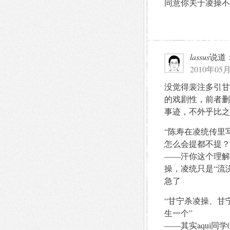
同意你关于凌操不
lassus
说道
2010年05月
没觉得裴注多引甘
的戏剧性，前者删
事迹，不外乎比之
“陈寿在凌统传里
怎么会提都不提？
——汗你这个理解
操，凌统只是“流
急了
“甘宁杀凌操、甘
生一个”
——其实aqui