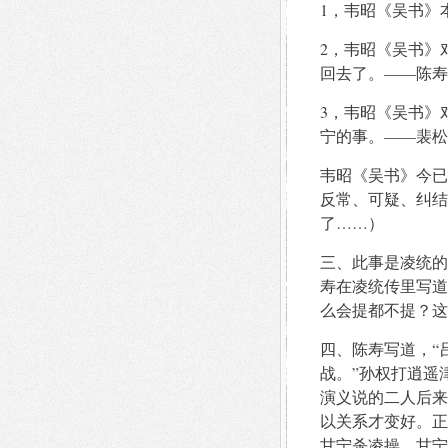
1，韦昭《吴书》
2，韦昭《吴书》
回去了。——陈寿
3，韦昭《吴书》
宁的事。——裴松
韦昭《吴书》今已
反常、可疑、纠结
了……）
三、此事是凌统的
寿在凌统传里写道
么会提都不提？这
四、陈寿写道，“
战。”孙权打逍遥
演义说的二人后来
以关系才变好。正
甘宁杀凌操、甘宁