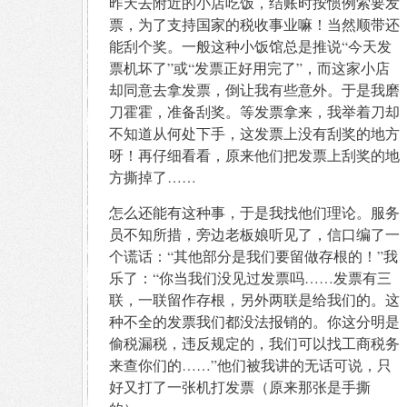
昨天去附近的小店吃饭，结账时按惯例索要发
票，为了支持国家的税收事业嘛！当然顺带还
能刮个奖。一般这种小饭馆总是推说“今天发
票机坏了”或“发票正好用完了”，而这家小店
却同意去拿发票，倒让我有些意外。于是我磨
刀霍霍，准备刮奖。等发票拿来，我举着刀却
不知道从何处下手，这发票上没有刮奖的地方
呀！再仔细看看，原来他们把发票上刮奖的地
方撕掉了……
怎么还能有这种事，于是我找他们理论。服务
员不知所措，旁边老板娘听见了，信口编了一
个谎话：“其他部分是我们要留做存根的！”我
乐了：“你当我们没见过发票吗……发票有三
联，一联留作存根，另外两联是给我们的。这
种不全的发票我们都没法报销的。你这分明是
偷税漏税，违反规定的，我们可以找工商税务
来查你们的……”他们被我讲的无话可说，只
好又打了一张机打发票（原来那张是手撕