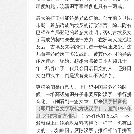
即便如此，晚清识字率最多也只有一两成。
最大的打击可能还是异族统治。公元前 3 世纪
末期，希腊语成为埃及的行政语言，除非附有
已经在当局登记的希腊文注明，否则古埃及文
字写成的契约失去法律效力。在罗马人统治埃
及后，古埃及文字的使用进一步急速减少。这
几百年还经历了多次战乱，被其他不同的异族
多次侵略、统治。想想台湾被日本占领几十
年，培养出了一代只会日语日文的人，还好日
文也用汉字，倒是没有完全不识汉字。
更狠的倒是自己人。上世纪中国最危难的时
候，一堆高级知识分子非要废除汉字，推行拼
汉字拼音化
音化。（刚看到一篇文章，原来
（即用拼音文字取代方块汉字），直到1986年
1月才结束官方推动
。）还好他们没成功，不
然就跟上面说的埃及科普特文一样了。也有成
功的，比如韩国，废除汉字，推行相当于拼音