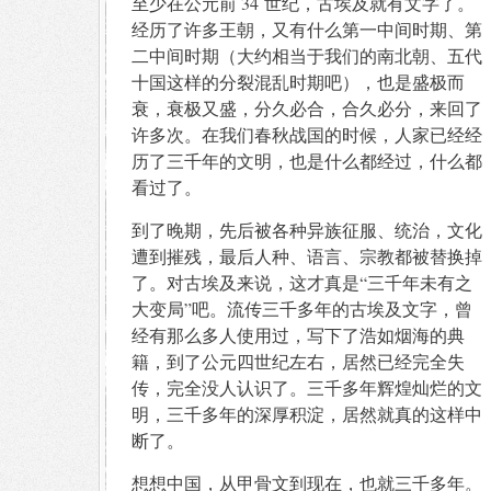
至少在公元前 34 世纪，古埃及就有文字了。
经历了许多王朝，又有什么第一中间时期、第
二中间时期（大约相当于我们的南北朝、五代
十国这样的分裂混乱时期吧），也是盛极而
衰，衰极又盛，分久必合，合久必分，来回了
许多次。在我们春秋战国的时候，人家已经经
历了三千年的文明，也是什么都经过，什么都
看过了。
到了晚期，先后被各种异族征服、统治，文化
遭到摧残，最后人种、语言、宗教都被替换掉
了。对古埃及来说，这才真是“三千年未有之
大变局”吧。流传三千多年的古埃及文字，曾
经有那么多人使用过，写下了浩如烟海的典
籍，到了公元四世纪左右，居然已经完全失
传，完全没人认识了。三千多年辉煌灿烂的文
明，三千多年的深厚积淀，居然就真的这样中
断了。
想想中国，从甲骨文到现在，也就三千多年。