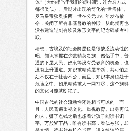
体”（大约相当于我们的隶书吧，连命名方式
都很类似）、后期才出现的简化的“世俗体”。
罗马皇帝狄奥多西一世在公元 391 年发布敕
令，关闭了所有非基督教的神殿，从此就再也
没有建造过刻有埃及象形文字的纪念碑或者神
殿。
猜想，古埃及的社会阶层也是很缺乏流动性的
吧。知识掌握在少数精英贵族、僧侣手中，普
通的下层人民、奴隶等没有受教育的机会，也
没有上升通道。知识被精英层垄断，其可怕之
处不仅在于社会不公，而且，知识本身也处于
危险之中。如果精英被人一网打尽，这个族群
的文化可能就断绝了。
中国古代的社会流动性还是相当可以的，而
且，人民普遍重视文化、重视教育。出身再低
的人，赚了点钱之后也想着让孩子能读书识
字。万般皆下品，唯有读书高，看似夸张，却
是实情。读书就有机会当官，进入统治阶层。