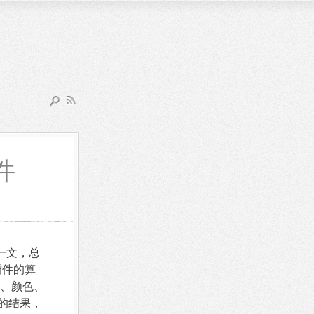
件
一文，总
插件的算
、颜色、
的结果，