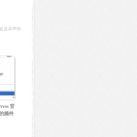
处及本声明
ess 官
的插件