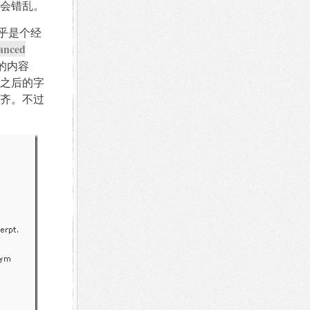
会错乱。
乎是个经
anced
的内容
签之后的字
齐。不过