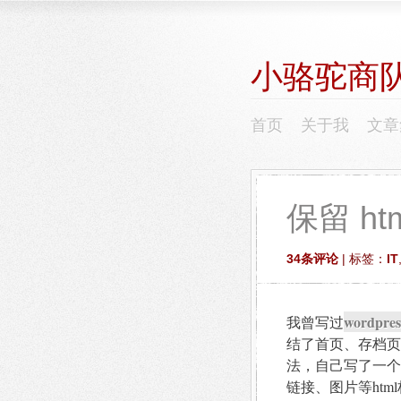
小骆驼商
首页
关于我
文章
保留 ht
34条评论
| 标签：
IT
word
我曾写过
结了首页、存档页显
法，自己写了一个
链接、图片等ht