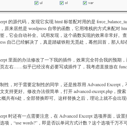
xcerpt 的源代码，发现它实现 html 标签配对用的是 force_balance_tag
来居然是 wordpress 自带的函数，它用堆栈的方式来配对 htm
签，它会自动补全。试用发现，这个函数实现的效果非常好。查
dpress 自己已经解决了，真是踏破铁鞋无觅处，蓦然回首，那人
d Excerpt 里面的办法修改了一下我的插件，效果完全符合我的预期
左右……似乎已经没有必要写成插件了，我考虑直接放在 function
性，对于需要定制性的同学，还是推荐用 Advanced Excerpt
更好。修改办法很简单，打开 advanced-excerpt.php，搜索 s
str，大概共有6处，全部替换即可。这样替换之后，理论上就不会出
Excerpt 时还有一点需要注意，在 Advanced Excerpt 选项界面，
项，“use words?”，即是否以单词方式计数？这个选项千万不