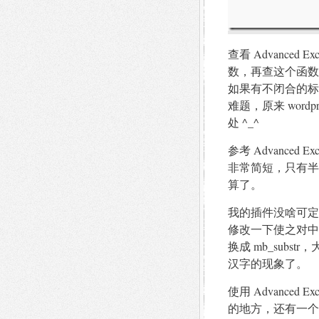
查看 Advanced E
数，再查这个函数，原
如果有不闭合的标
难题，原来 wor
处 ^_^
参考 Advance
非常简短，只有半页
算了。
我的插件没啥可定制
修改一下使之对中文支持
换成 mb_sub
汉字的现象了。
使用 Advanced 
的地方，还有一个选