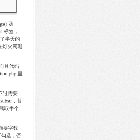
s() 函
l 标签，
了半天的
却在灯火阑珊
，而且代码
.php 里
，不过需要
ubstr，替
现截取半个
设置摘要字数
可勾选，否