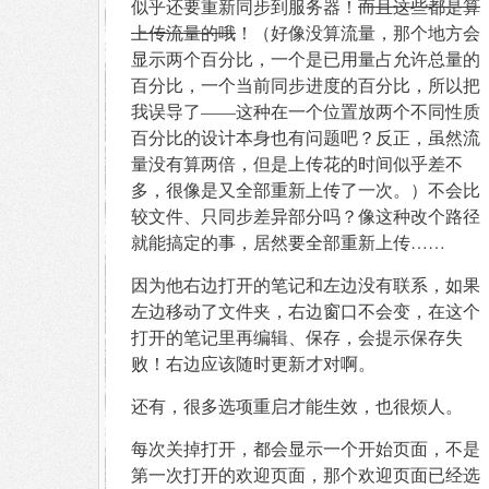
似乎还要重新同步到服务器！
而且这些都是算
上传流量的哦
！（好像没算流量，那个地方会
显示两个百分比，一个是已用量占允许总量的
百分比，一个当前同步进度的百分比，所以把
我误导了——这种在一个位置放两个不同性质
百分比的设计本身也有问题吧？反正，虽然流
量没有算两倍，但是上传花的时间似乎差不
多，很像是又全部重新上传了一次。）不会比
较文件、只同步差异部分吗？像这种改个路径
就能搞定的事，居然要全部重新上传……
因为他右边打开的笔记和左边没有联系，如果
左边移动了文件夹，右边窗口不会变，在这个
打开的笔记里再编辑、保存，会提示保存失
败！右边应该随时更新才对啊。
还有，很多选项重启才能生效，也很烦人。
每次关掉打开，都会显示一个开始页面，不是
第一次打开的欢迎页面，那个欢迎页面已经选