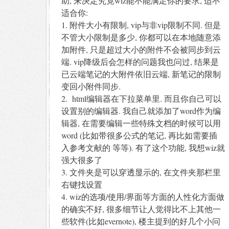
助, 来决定究竟wiz能不能满足你的要求, 适不
适合你:
1. 附件大小有限制, vip与非vip限制不同. 但是
不管大小限制是多少, 你都可以在本地随意添
加附件, 只是超过大小的附件不会被同步到云
端. vip降级后会怎样的问题我也问过, 结果是
已云端笔记的大附件依旧云端, 新笔记的限制
变回小附件同步.
2. html编辑器在下拉菜单里. 而且你自己可以
设置别的编辑器. 我自己就添加了word作为编
辑器, 在需要编辑一些特殊文档的时候可以用
word (比如带很多公式的笔记, 再比如需要插
入参考文献的 等等). 有了这个功能, 我想wiz就
强大很多了
3. 文件夹是可以穿透显示的, 在文件夹那栏里
右键找设置
4. wiz的选项/使用/界面等方面的人性化方面做
的确实不好, 很多细节让人觉得比不上其他一
些软件(比如evernote), 楼主提到的好几个小问