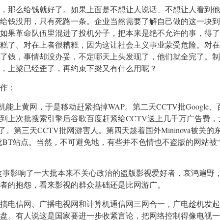
，那么给钱就好了。如果上面是不想让人说话、不想让人看到他
给钱没用，只有死路一条。企业当然需要了解自己做的这一块到
如果革命队伍里混进了投机分子，把本来是绝不允许的事，得了
糕了。对在上者很糟糕，因为这让社会主义事业蒙受危险。对在
了钱，事情却没办妥，不定哪天上头发现了，他们就全完了。制
，上梁已经歪了，再约束下梁又有什么用呢？
作：
机能上黄网，于是移动赶紧掐掉WAP。第二天CCTV批Google
到上次批搜索引擎后谷歌百度赶紧给CCTV送上几千万广告费，
了。第三天CCTV批网游害人。第四天趁着国外Mininova被关的
一大批BT站点。当然，不可避免地，有些并不色情也不盗版的网站被
这事影响了一大批本来不关心政治的盗版影视爱好者，哀鸿遍野
者的抱怨，看来影视的群众基础还是比网游广。
搞电信网、广播电视网和计算机通信网三网合一，广电趁机发起
盘。有人说这是国家要进一步收紧言论，把网络控制得像电视一