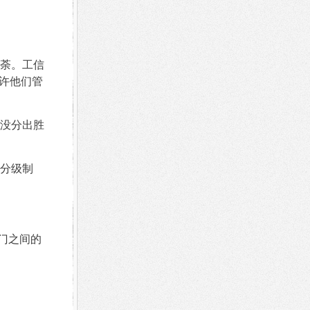
荼。工信
许他们管
没分出胜
分级制
门之间的