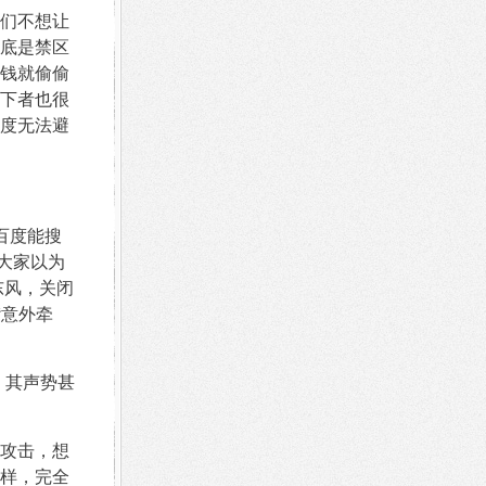
们不想让
底是禁区
钱就偷偷
下者也很
度无法避
、百度能搜
大家以为
东风，关闭
“意外牵
，其声势甚
攻击，想
样，完全