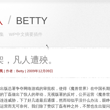
/
BETTY
队
集
WP中文摘要插件
架，凡人遭殃。
民
| 作者：Betty | 2009年12月09日
出版总署争夺网络游戏的审批权，使得《魔兽世界》在中国长期
的丁磊做出了惊人的举动，无视版署的反对，公开运营《魔兽世
连连威胁，下了好几道最后通牒，然而却似乎没什么办法，眼睁
运营而无可奈何。我们除了赞叹丁磊有种之外，不禁也生出疑问