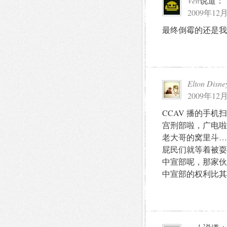
Ven
说道：
2009年12月
最终倒霉的还是我
Elton Disne
2009年12月
CCAV 播的手
宫刑部啦，广电啦
老大哥的窝里斗…
屁民们就等着被耍
中宣部呢，那家伙
中宣部的权利比其