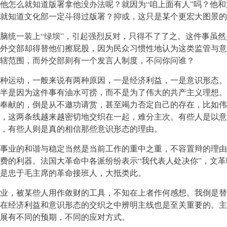
他怎么就知道版署拿他没办法呢？就因为“咱上面有人”吗？他和
就知道文化部一定斗得过版署？抑或，这只是某个更宏大图景的
脑统一装上“绿坝”，引起强烈反对，只得不了了之。这件事虽然
外交部却得替他们擦屁股，因为民众习惯性地认为这类监管与意
辖范围，而外交部则有一个发言人制度，不问你问谁？
种运动，一般来说有两种原因，一是经济利益，一是意识形态。
半是因为这件事有油水可捞，而不是为了伟大的共产主义理想。
奉献的，倒是从不邀功请赏，甚至竭力否定自己的存在，比如伟
，这两条线越来越密切地交织在一起，难分主次。有些人是以意
，有些人则是真的相信那些意识形态的理由。
事业的和谐与稳定当然是当前工作的重中之重，不容置辩的理由
费的利器。法国大革命中各派纷纷表示“我代表人处决你”，文革
是忠于毛主席的革命接班人，大抵类此。
业，被某些人用作敛财的工具，不知在上者作何感想。我倒是替
在经济利益和意识形态的交织之中辨明主线也是至关重要的。主
展有不同的预期，不同的应对方式。