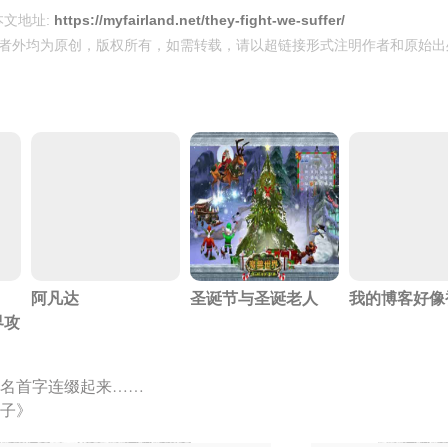
本文地址:
https://myfairland.net/they-fight-we-suffer/
者外均为原创，版权所有，如需转载，请以超链接形式注明作者和原始出
阿凡达
圣诞节与圣诞老人
我的博客好像
界攻
名首字连缀起来……
子》