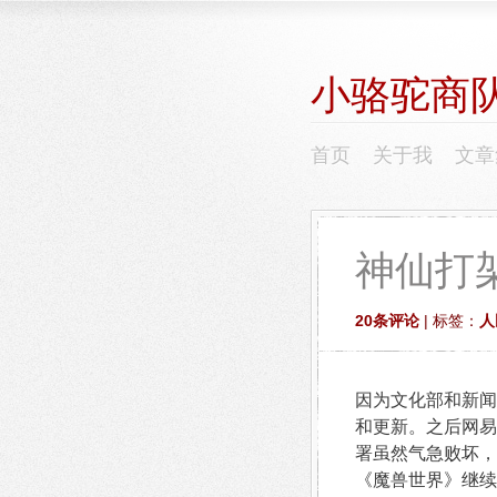
小骆驼商
首页
关于我
文章
神仙打
20条评论
| 标签：
人
因为文化部和新闻
和更新。之后网易
署虽然气急败坏，
《魔兽世界》继续