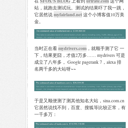
SFOX’S BLOG
urlrate.com
在
上看到
这个网
站，就跑去测试玩。测试的结果吓了我一跳，
myfairland.net
它居然说
这个小博客值10万美
金。
mydrivers.com
当时正在看
，就顺手测了它 一
下，结果更囧，才值2万多…… mydrivers 可是
成立了八年多， Google pagerank 7，alexa 排
名两千多的大站呀~~
于是又顺便测了测其他知名大站，sina.com.cn
它居然说找不到，百度、搜狐等比较正常，有
一千多万：