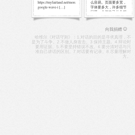
https://myfairland.net/more-
么容易。页面要多宽，
google-wave-i […]
字体要多大，许多细节
问题，全都自己从头想
也是蛮头痛 […]
☺
向我捐赠
哈维尔《对话守则》：1.对话的目的是寻求真理，不
是为了斗争。2.不做人身攻击。3.保持主题。4.辩论时
要用证据。5.不要坚持错误不改。6.要分清对话与只
准自己讲话的区别。7.对话要有记录。8.尽量理解对
方。