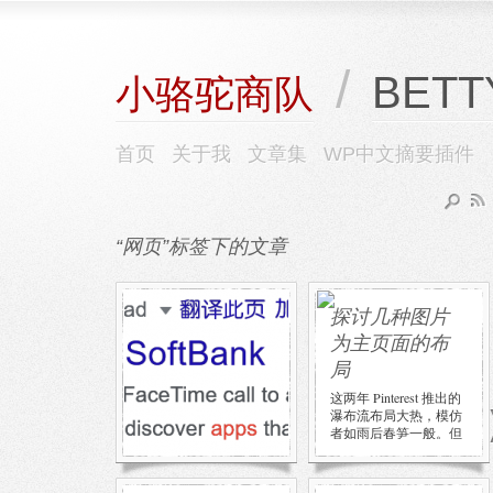
/
BETT
小骆驼商队
首页
关于我
文章集
WP中文摘要插件
“网页”标签下的文章
发现现在搜索
探讨几种图片
引擎搜索结果
为主页面的布
只显示前二十
局
来页了
这两年 Pinterest 推出的
瀑布流布局大热，模仿
发现现在 Google 搜索
者如雨后春笋一般。但
结果只显示前二十来页
我一直觉得，如果真想
了，它还是会显示找到
看东西，这种布局 […]
了几百万、几千万条结