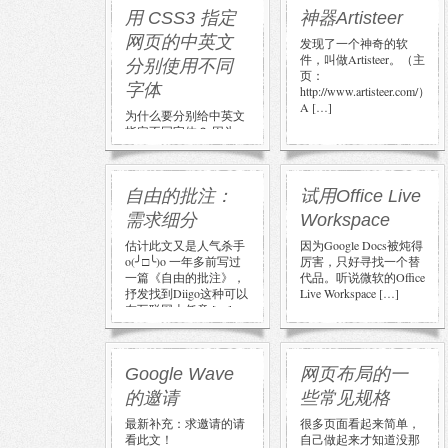
果，但是翻页翻到二十
用 CSS3 指定
神器Artisteer
多 […]
网页的中英文
发现了一个神奇的软
件，叫做Artisteer。（主
分别使用不同
页：
字体
http://www.artisteer.com/）
A […]
为什么要分别给中英文
指定不同字体？ 因为：
1，一般的英文字体不
带中文，中文必须用不
同的字体显示；2，一
自由的批注：
试用Office Live
般的中文 […]
需求细分
Workspace
估计此文又是人气杀手
因为Google Docs被炖得
o(╯□╰)o 一年多前写过
厉害，只好寻找一个替
一篇《自由的批注》，
代品。听说微软的Office
抒发找到Diigo这种可以
Live Workspace […]
在互联网上任意 […]
Google Wave
网页布局的一
的邀请
些常见规格
最新补充：求邀请的请
很多页面看起来简单，
看此文！
自己做起来才知道没那