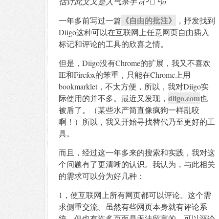
估计此文又是人气杀手 o(╯□╰)o
《自由的批注》
一年多前写过一篇
，抒发找到
Diigo这种可以在互联网上任意网页自由插入
标记和评论的工具的欣喜之情。
但是，Diigo没有Chrome的扩展，我又不喜欢
IE和Firefox的笨重，只能在Chrome上用
bookmarklet，不太方便，所以，我对Diigo实
diigo.com
际使用的并不多。最近又发现，
也
被盾了。（某些水产简直像疯狗一样乱咬
啊！）所以，我又开始寻找替代乃至更好的工
具。
而且，经过这一年多来的搜索和实践，我对这
个问题有了更清晰的认识。我认为，与此相关
的需求可以分为好几种：
1，使互联网上所有网页都可以评论。这个需
求侧重交流。虽然有些网页本身就有评论系
统，但也有许多页面是无法留言的，可以评论