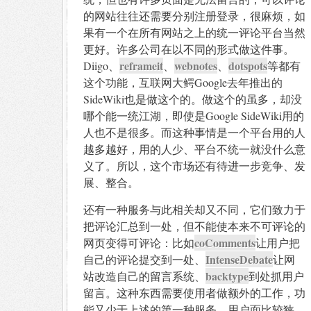
的网站往往还需要分别注册登录，很麻烦，如
果有一个在所有网站之上的统一评论平台当然
更好。许多公司在以不同的形式做这件事。
reframeit
webnotes
dotspots
Diigo、
、
、
等都有
这个功能，互联网大鳄Google去年推出的
SideWiki也是做这个的。做这个的虽多，却没
哪个能一统江湖，即使是Google SideWiki用的
人也不是很多。而这种事情是一个平台用的人
越多越好，用的人少、平台不统一就没什么意
义了。所以，这个市场还有待进一步竞争、发
展、整合。
还有一种服务与此相关却又不同，它们致力于
把评论汇总到一处，但不能使本来不可评论的
coComments
网页变得可评论：比如
让用户把
IntenseDebate
自己的评论提交到一处、
让网
backtype
站改造自己的留言系统、
到处抓用户
留言。这种东西需要使用者做额外的工作，功
能又少于上述的第一种服务，用户面比较狭