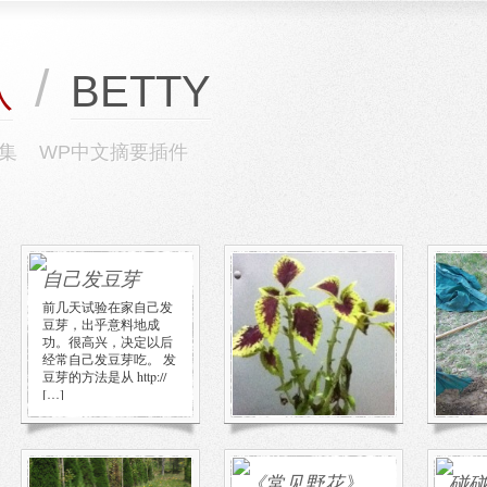
/
BETTY
队
集
WP中文摘要插件
自己发豆芽
小树苗节
柳荫
搬家
前几天试验在家自己发
去崇文门新世界逛街，
豆芽，出乎意料地成
遇到他们在办“小树苗
昨天
功。很高兴，决定以后
节”，购物满288元就送
觉，
经常自己发豆芽吃。 发
盆栽一株。 到兑换处一
迟，
豆芽的方法是从 http://
看，有两个大架子，上
秃秃
[…]
面放 […]
嫩芽
个别的
萱草
《常见野花》
碰