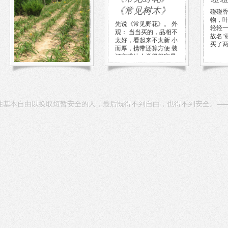
《常见树木》
没开花时，就是一蓬
碰碰
草。哪里都能碰到的平
物，
先说《常见野花》。 外
平常常的野草，普通到
轻轻
观： 当当买的，品相不
你不会去注意。某天见
故名"
太好，看起来不太新 小
到那从草突然开了花，
买了两
而厚，携带还算方便 装
黄色的大花， […]
订方式让人觉得很容易
脱 […]
牲基本自由以换取短暂安全的人，最后既得不到自由，也得不到安全。——