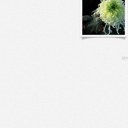
看了些花博会的评论，
似乎不是很好，都说人
比花多。于是就去了香
山脚下的植物园。那里
门对门有两座植物园，
本来想去路 […]
牺