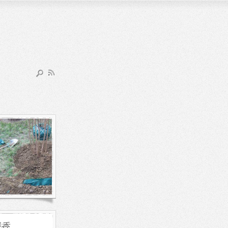
公园 植物
 猫
去柳荫公园逛，感
今年春天果然来得
大部分植物还是光
的枯枝，少部分有
和花骨朵，只有极
开花 […]
碰香