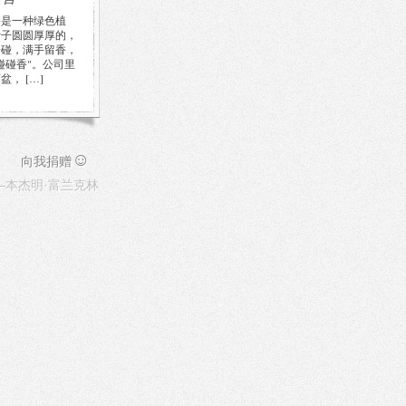
香是一种绿色植
叶子圆圆厚厚的，
一碰，满手留香，
碰碰香"。公司里
盆， […]
☺
向我捐赠
本杰明·富兰克林