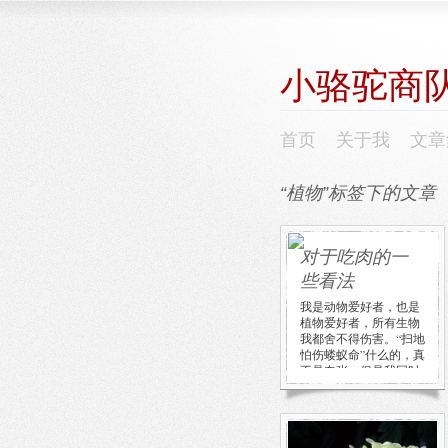
小骆驼商
首页
关于我
文章
“植物”标签下的文章
对于吃肉的一
些看法
我是动物爱好者，也是
植物爱好者，所有生物
我都舍不得伤害。“扫地
怕伤蝼蚁命”什么的，真
不是夸张。但是我同时
又是个 […]
北京植物园