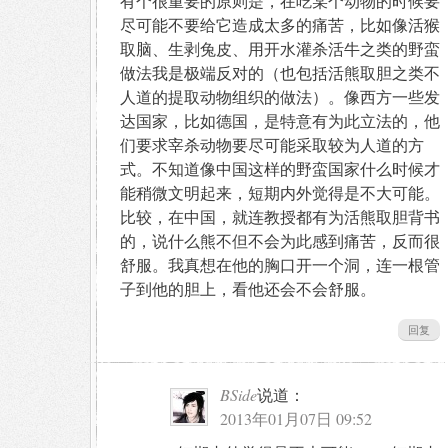
有个很重要的原则是，在吃某个动物的时候要
尽可能不要给它造成太多的痛苦，比如像活猴
取脑、生剥兔皮、用开水灌杀活牛之类的野蛮
做法我是极端反对的（也包括活熊取胆之类不
人道的提取动物组织的做法）。像西方一些发
达国家，比如德国，是特意有为此立法的，他
们要求宰杀动物要尽可能采取较为人道的方
式。不知道像中国这样的野蛮国家什么时候才
能稍微文明起来，短期内外觉得是不大可能。
比较，在中国，就连教授都有为活熊取胆背书
的，说什么熊不但不会为此感到痛苦，反而很
舒服。我真想在他的胸口开一个洞，连一根管
子到他的胆上，看他还会不会舒服。
回复
BSide
说道：
2013年01月07日 09:52