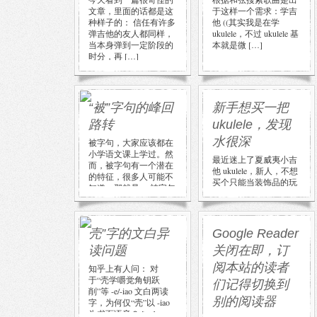
文章，里面的话都是这
于这样一个需求：学吉
种样子的： 信任有许多
他 ((其实我是在学
弹吉他的友人都同样，
ukulele，不过 ukulele 基
当本身弹到一定阶段的
本就是微 […]
时分，再 […]
“被”字句的峰回
新手想买一把
路转
ukulele，发现
水很深
被字句，大家应该都在
小学语文课上学过。然
最近迷上了夏威夷小吉
而，被字句有一个潜在
他 ukulele，新人，不想
的特征，很多人可能不
买个只能当装饰品的玩
知道，那就是： 被字句
具，也用不着太贵太专
往往带有 […]
业的，预算初步定在五
[…]
壳”字的文白异
Google Reader
读问题
关闭在即，订
阅本站的读者
知乎上有人问： 对
于“壳学嚼觉角钥跃
们记得切换到
削”等 -e/-iao 文白两读
别的阅读器
字，为何仅“壳”以 -iao
为书面语音？ […]