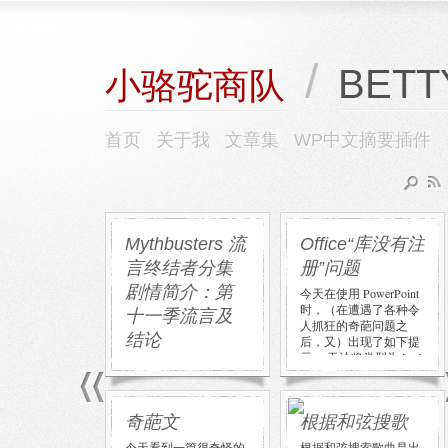
/
BETT
小骆驼商队
首页
关于我
文章集
WP中文摘要插件
Mythbusters 流
Office“库没有注
言终结者分集
册”问题
剧情简介：第
今天在使用 PowerPoint
时，（在遭遇了各种令
十一季流言及
人抓狂的奇葩问题之
结论
后，又）出现了如下提
示： 无法将类型为 […]
1 流言：电影《泰坦尼
克》中两主角本来可以
都活下来。 温度是否足
以把人冻死 导演卡梅隆
奇葩文
根据和弦搜歌
亲临现场，给出了一些
细节 […]
今天看到一篇很奇怪的
根据和弦搜索歌曲是出