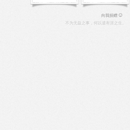
Google 宣布将于 7 月 1
日关闭 Google Reader，
距离现在只剩几天了，
☺
所以特意提醒一下大
向我捐赠
[…]
不为无益之事，何以遣有涯之生。