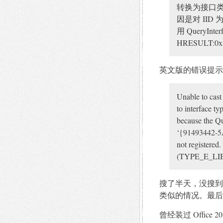
转换为接口类型“Mi
因是对 IID 为
用 QueryI
HRESULT:0x
英文版的错误提示
Unable to cast
to interface ty
because the Qu
‘{91493442-5A
not registere
(TYPE_E_LI
搜了半天，没搜到 Po
类似的情况。最后
曾经装过 Offi