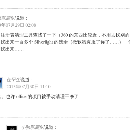
骆驼商队
说道：
3年07月29日 02:08
0 的注册表清理工具查找了一下（360 的东西比较近，不用去找别
出来一百多个 Silverlight 的残余（微软我真服了你了……），但是 
没找出来……
任平生
说道：
2013年07月30日 11:10
。也许 office 的项目被手动清理干净了
小骆驼商队
说道：