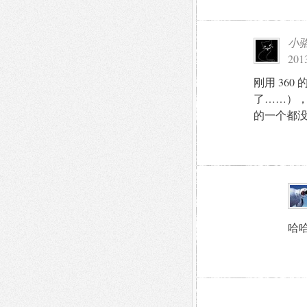
小
201
刚用 36
了……），找
的一个都
哈哈