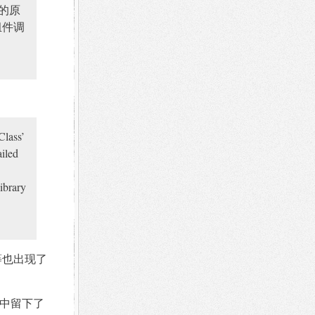
失败的原
 组件调
Class’
ailed
ibrary
 等也出现了
表中留下了