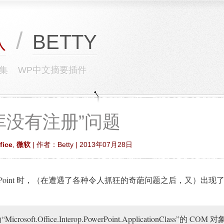
/
BETTY
队
集
WP中文摘要插件
e“库没有注册”问题
fice
,
微软
| 作者：Betty | 2013年07月28日
erPoint 时，（在遭遇了各种令人抓狂的奇葩问题之后，又）出现
osoft.Office.Interop.PowerPoint.ApplicationClass”的 COM