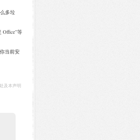
么多垃
fice”等
留你当前安
处及本声明