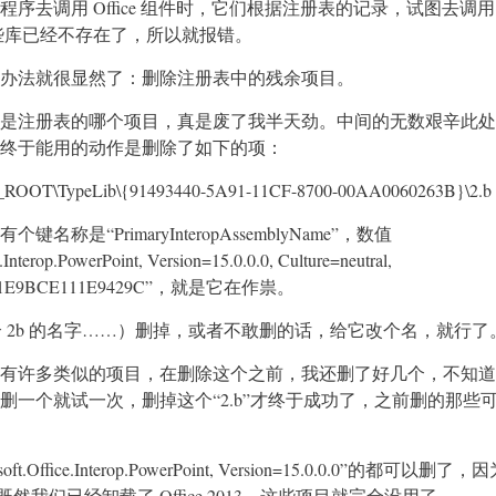
序去调用 Office 组件时，它们根据注册表的记录，试图去调用 Of
那些库已经不存在了，所以就报错。
办法就很显然了：删除注册表中的残余项目。
是注册表的哪个项目，真是废了我半天劲。中间的无数艰辛此处
终于能用的动作是删除了如下的项：
OT\TypeLib\{91493440-5A91-11CF-8700-00AA0060263B}\2.b
名称是“PrimaryInteropAssemblyName”，数值
Interop.PowerPoint, Version=15.0.0.0, Culture=neutral,
n=71E9BCE111E9429C”，就是它在作祟。
好个 2b 的名字……）删掉，或者不敢删的话，给它改个名，就行了
有许多类似的项目，在删除这个之前，我还删了好几个，不知道
删一个就试一次，删掉这个“2.b”才终于成功了，之前删的那些
.Office.Interop.PowerPoint, Version=15.0.0.0”的都可以删了，因为
 版，既然我们已经卸载了 Office 2013，这些项目就完全没用了。