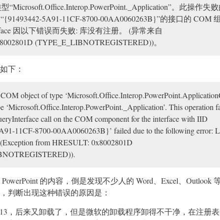
crosoft.Office.Interop.PowerPoint._Application”。此操作
“{91493442-5A91-11CF-8700-00AA0060263B}”的接口的 COM
nterface 因以下错误而失败: 库没有注册。 (异常来自
8002801D (TYPE_E_LIBNOTREGISTERED))。
如下：
 COM object of type ‘Microsoft.Office.Interop.PowerPoint.Application
pe ‘Microsoft.Office.Interop.PowerPoint._Application’. This operation f
eryInterface call on the COM component for the interface with IID
91-11CF-8700-00AA0060263B}’ failed due to the following error: L
d. (Exception from HRESULT: 0x8002801D
BNOTREGISTERED)).
werPoint 的内容，倒是发现不少人的 Word、Excel、Outlook
，判断出现这种错误的原因是：
ce 2013，后来又卸载了，但是微软的卸载程序卸得不干净，在注册