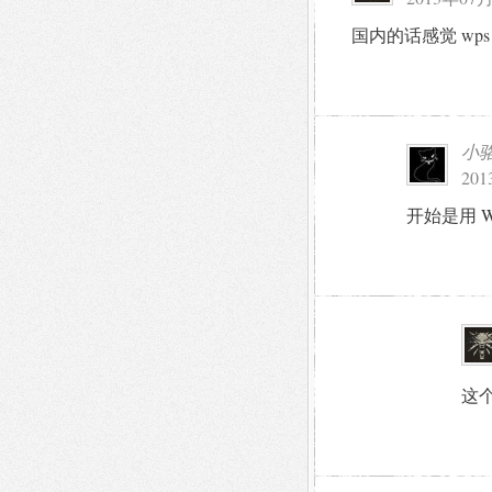
国内的话感觉 wp
小
201
开始是用 W
这个