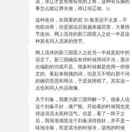
谋，张辽才是智勇双全的上将，这种有头脑的
事怎么能让莽夫做，得让张辽做。))。
这种改动，在我看的前 20 集里还不太多，不
伤筋动骨，但是据说后面越来越厉害，大量情
节改动。网上流传的新三国雷人之处一半是这
种莫名同人流派的情节。
网上流传的新三国雷人之处另一半就是剧中的
语言了。新三国确实有些时候用词不当，显示
出编剧的功底不足。很多时候都是想用一些很
文的、看起来很拽的词，但是又不明白那个词
的确切意思和用法，于是就用错了。其实这一
点也和同人作品很像。
关于刘备，我要为新三国辩解一下。很多人说
这个刘备不好，僵尸脸。开始看的时候我也觉
得这演员太死样活气。但是，看了一阵子之
后，我渐渐感觉这个刘备演得很好，并不是一
味地冷脸，而是该冷的时候冷，该热的时候