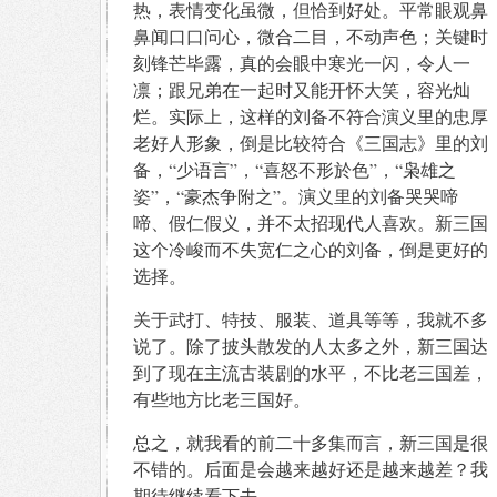
热，表情变化虽微，但恰到好处。平常眼观鼻
鼻闻口口问心，微合二目，不动声色；关键时
刻锋芒毕露，真的会眼中寒光一闪，令人一
凛；跟兄弟在一起时又能开怀大笑，容光灿
烂。实际上，这样的刘备不符合演义里的忠厚
老好人形象，倒是比较符合《三国志》里的刘
备，“少语言”，“喜怒不形於色”，“枭雄之
姿”，“豪杰争附之”。演义里的刘备哭哭啼
啼、假仁假义，并不太招现代人喜欢。新三国
这个冷峻而不失宽仁之心的刘备，倒是更好的
选择。
关于武打、特技、服装、道具等等，我就不多
说了。除了披头散发的人太多之外，新三国达
到了现在主流古装剧的水平，不比老三国差，
有些地方比老三国好。
总之，就我看的前二十多集而言，新三国是很
不错的。后面是会越来越好还是越来越差？我
期待继续看下去。