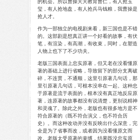
的机会。所以曹操天天教育曹仁，有人抢玉
玺，有人抢地盘，有人抢兵马钱粮，我曹操是
抢人才。
作为一部独立的电视剧来看，新三国也是不错
的。这部剧是想真正讲一个好看的故事，有伏
笔，有渲染，有高潮，有收束，同时，在塑造
人物上也下了不少功夫。
老版三国表面上忠实原著，但又老在没看懂原
著的基础上进行省略，导致留下的部分支离破
碎，不连贯，不通顺，这里引原著几句话，那
里引原著几句话，可根本没串在一起。这种忠
于原著是流于表面的，根本没有真正地反应原
著，连原著的故事都没有说清楚，更别说精神
和灵魂了。除此之外，老版也有很多地方是不
符合原著的（既不符合演义，也不符合历
史）。而这种改动并没有反映出什么深意，完
全是为了省事而改，或者因为没看懂原文而
改。老版太受原著的束缚，结果既没忠实原