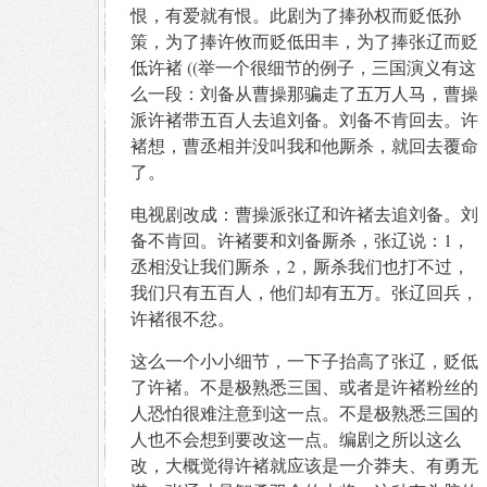
恨，有爱就有恨。此剧为了捧孙权而贬低孙
策，为了捧许攸而贬低田丰，为了捧张辽而贬
低许褚 ((举一个很细节的例子，三国演义有这
么一段：刘备从曹操那骗走了五万人马，曹操
派许褚带五百人去追刘备。刘备不肯回去。许
褚想，曹丞相并没叫我和他厮杀，就回去覆命
了。
电视剧改成：曹操派张辽和许褚去追刘备。刘
备不肯回。许褚要和刘备厮杀，张辽说：1，
丞相没让我们厮杀，2，厮杀我们也打不过，
我们只有五百人，他们却有五万。张辽回兵，
许褚很不忿。
这么一个小小细节，一下子抬高了张辽，贬低
了许褚。不是极熟悉三国、或者是许褚粉丝的
人恐怕很难注意到这一点。不是极熟悉三国的
人也不会想到要改这一点。编剧之所以这么
改，大概觉得许褚就应该是一介莽夫、有勇无