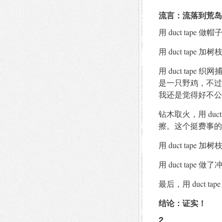
流言：流落到荒岛上，
用 duct tap
用 duct tape 加
用 duct ta
是一只野鸡，不过
我还是觉得好不公
钻木取火，用 du
擦。这个挺费事的
用 duct tap
用 duct tap
最后，用 duct
结论：证实！
2