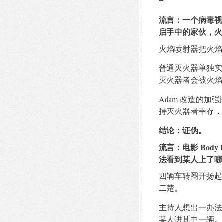
流言：一个病毒视
启手中的家伙，火
火焰喷射器把火焰喷
普通灭火器单独实
灭火器者会被火焰
Adam 改造的
持灭火器者幸存，
结论：证伪。
流言：电影 Bod
法看到某人上了哪
四辆车转圈开扬起
二楚。
主持人想出一办法
某人进其中一辆。