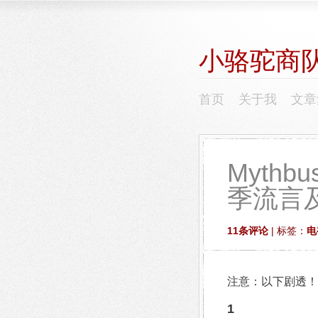
小骆驼商
首页
关于我
文章
Myth
季流言
11条评论
| 标签：
电
注意：以下剧透！
1