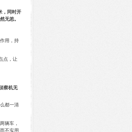
米，同时开
然无恙。
无作用，持
点点，让
人侦察机无
么都一清
两辆车，
而不实用