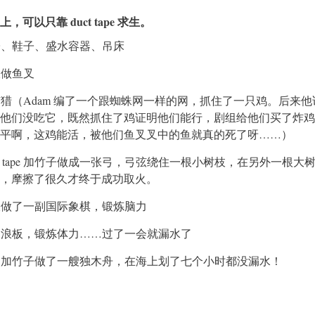
可以只靠 duct tape 求生。
e 做帽子、鞋子、盛水容器、吊床
树枝做鱼叉
pe 织网捕猎（Adam 编了一个跟蜘蛛网一样的网，抓住了一只鸡。后来
他们没吃它，既然抓住了鸡证明他们能行，剧组给他们买了炸鸡
平啊，这鸡能活，被他们鱼叉叉中的鱼就真的死了呀……）
ct tape 加竹子做成一张弓，弓弦绕住一根小树枝，在另外一根大
，摩擦了很久才终于成功取火。
e 加树枝做了一副国际象棋，锻炼脑力
e 做了冲浪板，锻炼体力……过了一会就漏水了
 tape 加竹子做了一艘独木舟，在海上划了七个小时都没漏水！