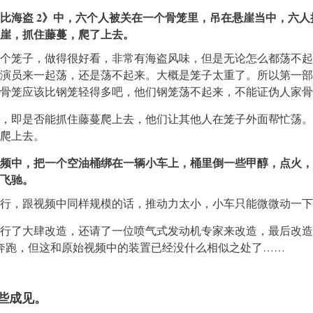
比海盗 2》中，六个人被关在一个骨笼里，吊在悬崖当中，六人
崖，抓住藤蔓，爬了上去。
个笼子，做得很好看，非常有海盗风味，但是无论怎么都荡不起
演员来一起荡，还是荡不起来。大概是笼子太重了。所以第一部
骨笼应该比钢笼轻得多吧，他们钢笼荡不起来，不能证伪人家骨
，即是否能抓住藤蔓爬上去，他们让其他人在笼子外面帮忙荡。
爬上去。
频中，把一个空油桶绑在一辆小车上，桶里倒一些甲醇，点火，
飞驰。
行，跟视频中同样规模的话，推动力太小，小车只能微微动一下
行了大肆改造，还请了一位喷气式发动机专家来改造，最后改造
时速奔跑，但这和原始视频中的装置已经没什么相似之处了……
一些成见。