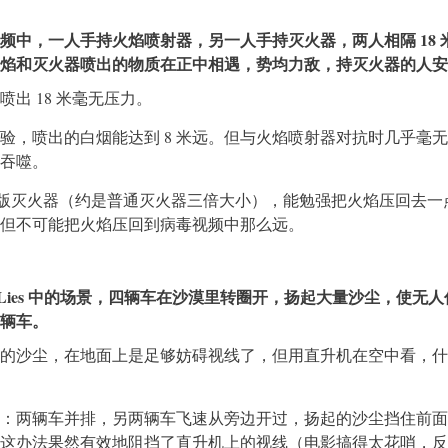
频中，一人手持火焰喷射器，另一人手持灭火器，两人相隔 18 
焰和灭火器喷出的物质在正中相遇，势均力敌，持灭火器的人安
出 18 米毫无压力。
验，喷出的白烟能达到 8 米远。但与火焰喷射器对抗时几乎毫
吞噬。
加强版灭火器（约是普通灭火器三倍大小），能勉强把火焰压回去一
但不可能把火焰压回到病毒视频中那么远。
y Lies 中的场景，四辆车在沙漠里转圈开，扬起大量沙尘，使无
辆车。
的沙尘，在地面上是足够妨碍视线了，但用直升机在空中看，什
：两辆车并排，另两辆车飞速从旁边开过，扬起的沙尘挡住前面
这办法果然有效地阻挡了直升机上的视线（电影搞得太花哨，反