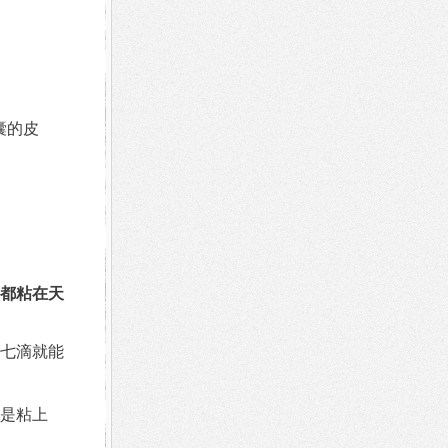
囊的皮
西都粘在天
，七滴就能
是粘上