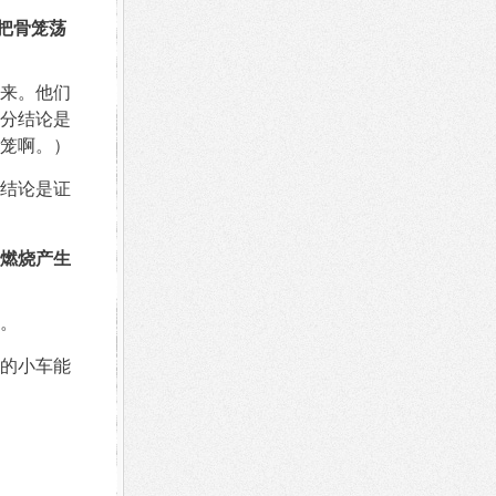
把骨笼荡
来。他们
分结论是
笼啊。）
结论是证
燃烧产生
。
的小车能