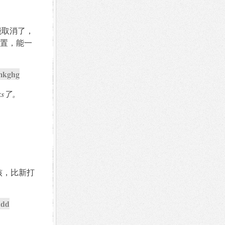
能取消了，
置，能一
pmkghg
ks了。
核，比新打
add