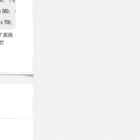
方扩展商
烂