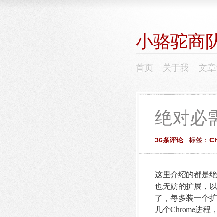
小骆驼商
首页
关于我
文章
绝对必需
36条评论
| 标签：
C
这里介绍的都是绝
也无妨的扩展，以
了，每多装一个扩
几个Chrome进