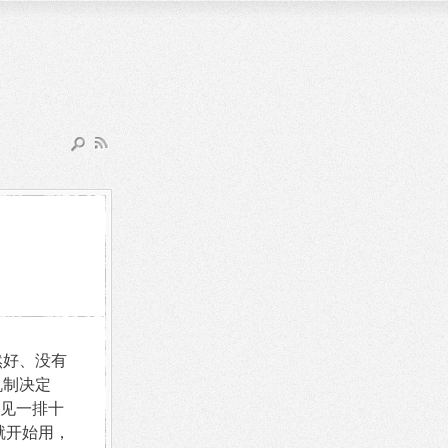
然好、没有
机制决定
见一排十
就开始用，