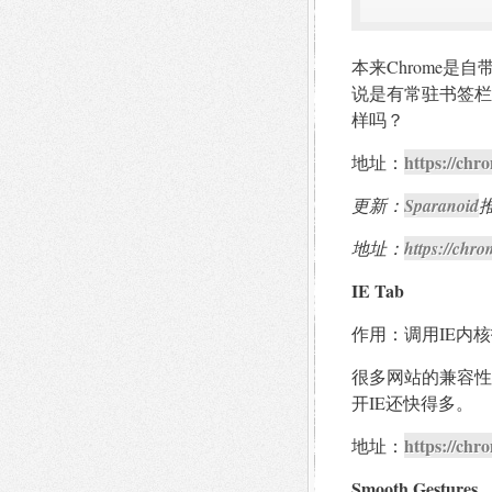
本来Chrome
说是有常驻书签栏
样吗？
https://ch
地址：
更新：
Sparanoid
推
地址：
https://chro
IE Tab
作用：调用IE内
很多网站的兼容性做
开IE还快得多。
https://chr
地址：
Smooth Gestures