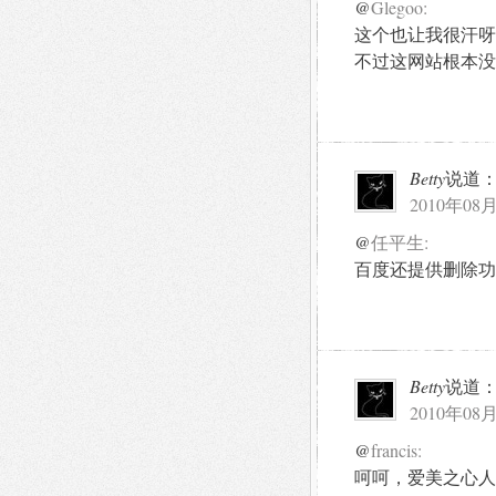
@
Glegoo:
这个也让我很汗呀
不过这网站根本没
Betty
说道
2010年08月
@
任平生:
百度还提供删除功
Betty
说道
2010年08月
@
francis:
呵呵，爱美之心人