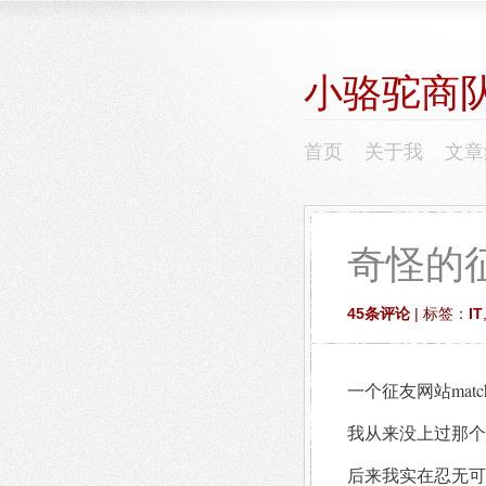
小骆驼商
首页
关于我
文章
奇怪的
45条评论
| 标签：
IT
一个征友网站mat
我从来没上过那个
后来我实在忍无可