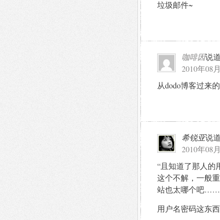
垃圾邮件~
咖啡因
说
2010年08月
从dodo博客过
希锐亚
说
2010年08月
“且知道了那人的
这个不解，一般重
站也太哪个吧……
用户名密码这东西