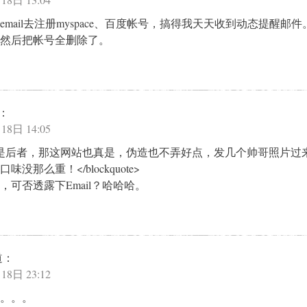
mail去注册myspace、百度帐号，搞得我天天收到动态提醒邮
然后把帐号全删除了。
：
18日 14:05
te>如果是后者，那这网站也真是，伪造也不弄好点，发几个帅哥照片
没那么重！</blockquote>
可否透露下Email？哈哈哈。
道：
18日 23:12
。。。