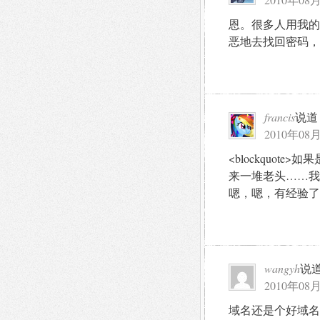
恩。很多人用我的e
恶地去找回密码，
francis
说道
2010年08月
<blockquo
来一堆老头……我口味
嗯，嗯，有经验了，
wangyh
说
2010年08月
域名还是个好域名