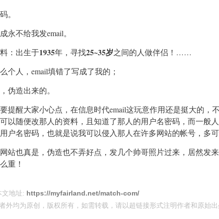
码。
永不给我发email。
1935
25~35岁
料：出生于
年，寻找
之间的人做伴侣！……
个人，email填错了写成了我的；
，伪造出来的。
要提醒大家小心点，在信息时代email这玩意作用还是挺大的，
可以随便改那人的资料，且知道了那人的用户名密码，而一般人
用户名密码，也就是说我可以侵入那人在许多网站的帐号，多可
网站也真是，伪造也不弄好点，发几个帅哥照片过来，居然发来
么重！
本文地址:
https://myfairland.net/match-com/
者外均为原创，版权所有，如需转载，请以超链接形式注明作者和原始出