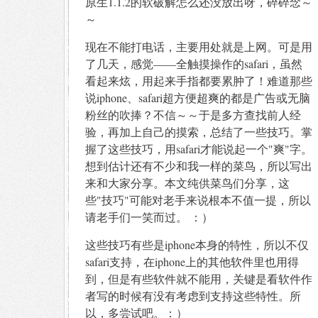
原生1.1.2的软破解怎么还没放出呀，碎碎念～
～
现在不能打电话，主要用处就是上网。可是用
了几天，感觉——全触摸操作的safari，虽然
看起来炫，用起来手指都要累肿了！难道那些
说iphone、safari超方便超爽的都是广告或无脑
粉丝的吹捧？不信～～于是多方查找前人经
验，再加上自己的摸索，总结了一些技巧。掌
握了这些技巧，用safari才能说起一个"爽"字。
想到估计还有不少和我一样的菜鸟，所以写出
来和大家分享。本文纯供菜鸟们分享，这
些"技巧"可能对老手来说根本不值一提，所以
请老手们一笑而过。 ：）
这些技巧有些是iphone本身的特性，所以不仅
safari支持，在iphone上的其他软件里也用得
到，但是有些软件就不能用，关键是看软件作
者写的时候有没有考虑到支持这些特性。所
以，多尝试吧。：）