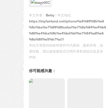
本文作者：
Betty
| 本文地址:
https://myfairland.net/iphone%e6%89%8b%e6
%9c%ba%e7%89%88safari%e7%9a%84%e4%b8
%80%e4%ba%9b%e4%bd%bf%e7%94%a8%e6
%8a%80%e5%b7%a7/
本站文章除特殊标明者外均为原创，版权所有，如
需转载，请以超链接形式注明作者和原始出处及本
声明
你可能感兴趣：