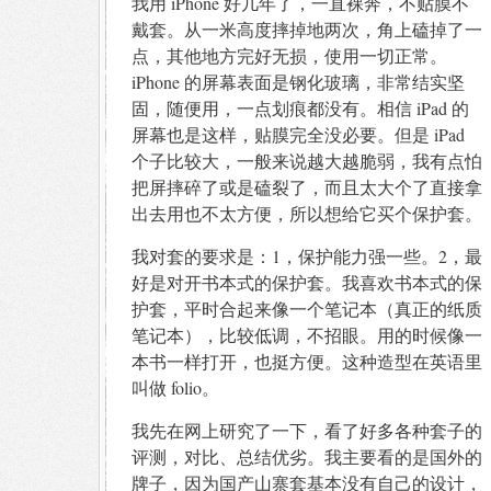
我用 iPhone 好几年了，一直裸奔，不贴膜不
戴套。从一米高度摔掉地两次，角上磕掉了一
点，其他地方完好无损，使用一切正常。
iPhone 的屏幕表面是钢化玻璃，非常结实坚
固，随便用，一点划痕都没有。相信 iPad 的
屏幕也是这样，贴膜完全没必要。但是 iPad
个子比较大，一般来说越大越脆弱，我有点怕
把屏摔碎了或是磕裂了，而且太大个了直接拿
出去用也不太方便，所以想给它买个保护套。
我对套的要求是：1，保护能力强一些。2，最
好是对开书本式的保护套。我喜欢书本式的保
护套，平时合起来像一个笔记本（真正的纸质
笔记本），比较低调，不招眼。用的时候像一
本书一样打开，也挺方便。这种造型在英语里
叫做 folio。
我先在网上研究了一下，看了好多各种套子的
评测，对比、总结优劣。我主要看的是国外的
牌子，因为国产山寨套基本没有自己的设计，