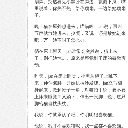
扇风。突然看见小黑卧在脚边，就俯下身，嘴
里说着，你热不热，给你扇扇。一边给她扇扇
子。
晚上猫在屋外想进来，喵喵叫，jan说，再叫
五声就放她进来。少顷，又说，还是放她进来
吧，万一她不叫了怎么办。
躺在床上聊天，jan常常会突然说，猫上来
了，别把她惊走。原来是察觉到了床的微微震
动。
昨天，jan在床上睡觉，小黑从柜子上跳下
来，伸伸懒腰，开始扒拉沙发腿。jan立马翻
身起来，掀起帐子一角，对猫招手说，要不要
上床来睡觉？又躺下，伸出一只脚，说，这只
脚给猫当枕头枕。
我说，你就承认了吧，你明明很喜欢猫。
他说，我才不喜欢猫呢，我一点都不喜欢猫。