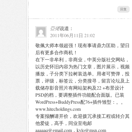
回复
亞佬
说道：
2011年06月11日 21:02
敬佩大师本领超强！现有事请鼎力匡助，望日
后有更多合作商机！
在下一非牟利，非商业，中英分版社交网站，
以历史怀旧内容为热门文章，图片展示，视频
播放，子分类下拉树装选单。用者可赞弹，投
票，评级，标签云，分类搜寻，留言论坛及上
载储存影音照片有网站架构及22 +布景设计
PSD的档，要调整插件功能配合面版。已装
WordPress+BuddyPress配76+插件雏型：。。
www.hitecholdings.com
专案报酬请开价，欢迎拨冗承接工程或转介其
他爱徒，高手，同业至电邮
aaaaaq@gmail.com，kylo@msn.com