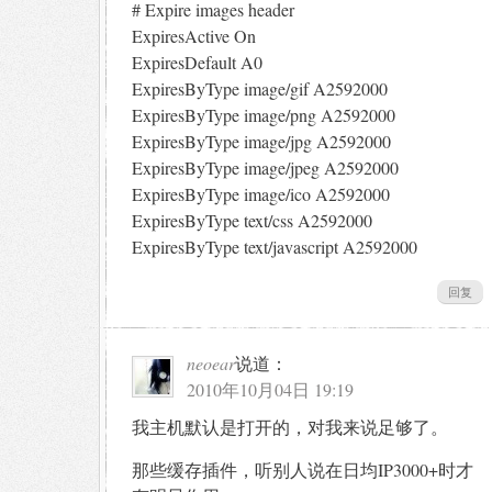
# Expire images header
ExpiresActive On
ExpiresDefault A0
ExpiresByType image/gif A2592000
ExpiresByType image/png A2592000
ExpiresByType image/jpg A2592000
ExpiresByType image/jpeg A2592000
ExpiresByType image/ico A2592000
ExpiresByType text/css A2592000
ExpiresByType text/javascript A2592000
回复
neoear
说道：
2010年10月04日 19:19
我主机默认是打开的，对我来说足够了。
那些缓存插件，听别人说在日均IP3000+时才