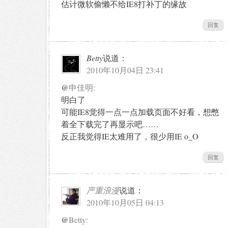
估计微软偷懒不给IE8打补丁的缘故
回复
Betty
说道：
2010年10月04日 23:41
@
申佳明:
明白了
可能IE8觉得一点一点加载页面不好看，想憋
着全下载完了再显示吧……
反正我觉得IE太难用了，很少用IE o_O
回复
严重浪漫
说道：
2010年10月05日 04:13
@
Betty: