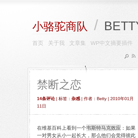
/
BETT
小骆驼商队
首页
关于我
文章集
WP中文摘要插件
禁断之恋
14条评论
| 标签：
杂感
| 作者：Betty | 2010年01月
11日
韦斯特马克效应
在维基百科上看到一个
：如果
一对男女从小一起长大，那么他们会觉得彼此