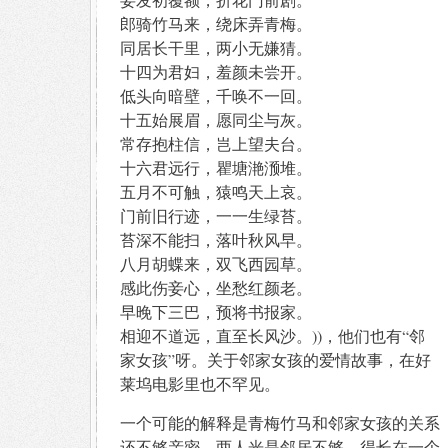
郎骑竹马来，绕床弄青梅。
同居长干里，两小无嫌猜。
十四为君妇，羞颜未尝开。
低头向暗壁，千唤不一回。
十五始展眉，愿同尘与灰。
常存抱柱信，岂上望夫台。
十六君远行，瞿塘滟滪堆。
五月不可触，猿鸣天上哀。
门前旧行迹，一一生绿苔。
苔深不能扫，落叶秋风早。
八月胡蝶来，双飞西园草。
感此伤妾心，坐愁红颜老。
早晚下三巴，预将书报家。
相迎不道远，直至长风沙。))，他们也有“邻
家女孩”呀。关于邻家女孩的爱情故事，在好
莱坞电影里也不罕见。
一个可能的解释是青梅竹马和邻家女孩的关系
还不够亲密。两人光是邻居不够，得长在一个