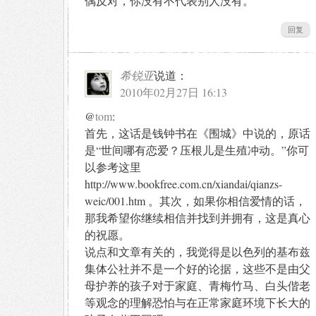
偶反对，你没有不代表别人没有。
回复
希锐亚
说道：
2010年02月27日 16:13
@
tom
:
首先，这话是钱钟书在《围城》中说的，原话
是“世间哪有恋爱？压根儿是生殖冲动。”你可
以参考这里
http://www.bookfree.com.cn/xiandai/qianzs-
weic/001.htm 。其次，如果你相信爱情的话，
那我希望你继续相信并找到并拥有，这是真心
的祝愿。
说点和文章有关的，我觉得是以色列的基布兹
集体公社并不是一个好的论据，这些不是由父
母护养的孩子对于家庭、青梅竹马、白头偕老
等观念的理解恐怕与在正常家庭环境下长大的