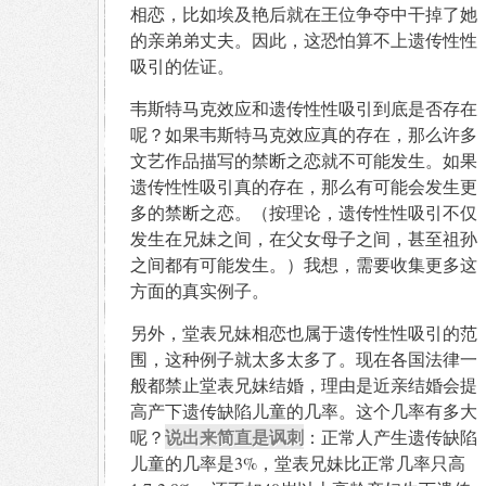
相恋，比如埃及艳后就在王位争夺中干掉了她
的亲弟弟丈夫。因此，这恐怕算不上遗传性性
吸引的佐证。
韦斯特马克效应和遗传性性吸引到底是否存在
呢？如果韦斯特马克效应真的存在，那么许多
文艺作品描写的禁断之恋就不可能发生。如果
遗传性性吸引真的存在，那么有可能会发生更
多的禁断之恋。（按理论，遗传性性吸引不仅
发生在兄妹之间，在父女母子之间，甚至祖孙
之间都有可能发生。）我想，需要收集更多这
方面的真实例子。
另外，堂表兄妹相恋也属于遗传性性吸引的范
围，这种例子就太多太多了。现在各国法律一
般都禁止堂表兄妹结婚，理由是近亲结婚会提
高产下遗传缺陷儿童的几率。这个几率有多大
说出来简直是讽刺
呢？
：正常人产生遗传缺陷
儿童的几率是3%，堂表兄妹比正常几率只高