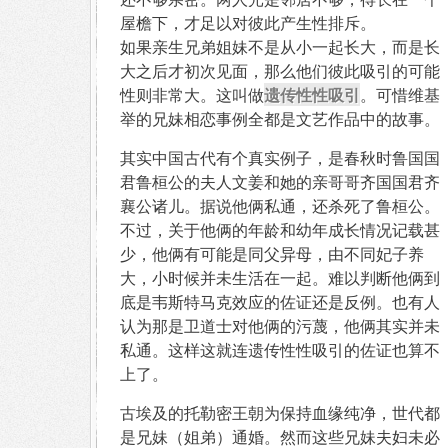
屋檐下，才足以对彼此产生性排斥。
如果亲生兄弟姐妹不是从小一起长大，而是长
大之后才初次见面，那么他们彼此吸引的可能
遗传性性吸引
性则非常大。这叫做
。可惜维基
举的兄妹相恋事例全都是文艺作品中的故事。
其实中国古代有个真实例子，是春秋时鲁国国
君鲁桓公的夫人文姜和她的亲哥哥齐国国君齐
襄公诸儿。据说他俩私通，还杀死了鲁桓公。
不过，关于他俩的年龄和幼年成长情况记载甚
少，他俩有可能是同父异母，由不同妃子养
大，小时候并未生活在一起。难以判断他俩到
底是韦斯特马克效应的佐证还是反例。也有人
认为那是卫道士对他俩的污蔑，他俩其实并未
私通。这样这就连遗传性性吸引的佐证也算不
上了。
古埃及的托勒密王朝为保持血缘纯净，世代都
是兄妹（姐弟）通婚。然而这些兄妹夫妇未必