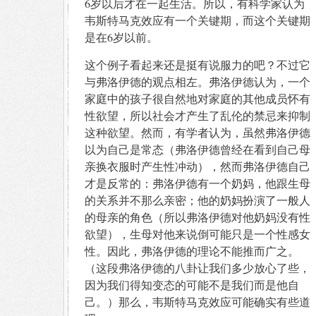
6岁以后才在一起生活。所以，有科学家认为
韦斯特马克效应有一个关键期，而这个关键期
是在6岁以前。
这个例子看起来还是挺有说服力的吧？不过它
与弗洛伊德的观点相左。弗洛伊德认为，一个
家庭中的孩子很自然地对家庭的其他成员怀有
性欲望，所以社会才产生了乱伦的禁忌来抑制
这种欲望。然而，有学者认为，虽然弗洛伊德
以为自己是常态（弗洛伊德曾经在看到自己母
亲换衣服时产生性冲动），然而弗洛伊德自己
才是反常的：弗洛伊德有一个奶妈，他跟生母
的关系并不那么亲密；他的奶妈扮演了一般人
的母亲的角色（所以弗洛伊德对他奶妈没有性
欲望），生母对他来说倒可能只是一个性感女
性。因此，弗洛伊德的理论不能推而广之。
（这段弗洛伊德的八卦让我们多少放心了些，
因为我们得知变态的可能不是我们而是他自
己。）那么，韦斯特马克效应可能确实有些道