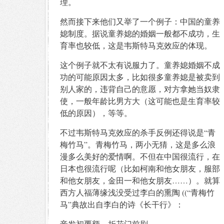
理。
然而接下来他们又举了一个例子：中国的童养
媳制度。据说童养媳的婚姻一般都不成功，生
育率也较低，这是韦斯特马克效应的体现。
这个例子就不太有说服力了。童养媳婚姻不成
功的可能原因太多，比如很多童养媳是被卖到
别人家的，违背自己的意愿，对方拿她当奴隶
使，一般年龄比男方大（这可能也是生育率较
低的原因），等等。
不过韦斯特马克效应的杀手反例还得说是“青
梅竹马”。青梅竹马，两小无猜，这是多么浪
漫多么美好的爱情啊。不但在中国很流行，在
日本也很流行呢（比如柯南和他女朋友，服部
和他女朋友，金田一和他女朋友……）。就算
西方人福薄缘浅没受过李白的熏陶 ((“青梅竹
马”典故出自李白的诗《长干行》：
妾发初覆额，折花门前剧。