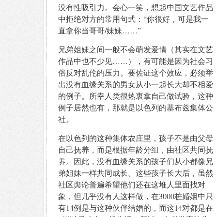
没有性吸引力。会心一笑，想起中国文艺作品
中拒绝对方的常用句式：“你很好，可是我一
直拿你当哥哥/妹妹……”
兄弟姐妹之间一般不会萌发爱情（其实在文艺
作品中也不少见……），有可能是因为社会习
俗反对乱伦的压力。要佐证这个效应，必须举
出没有血缘关系的男女从小一起长大却不相爱
的例子。所幸人类很热衷拿自己做试验，这种
例子居然也有，那就是以色列的基布兹集体公
社。
在以色列的这种集体农庄里，孩子不是由父母
自己抚养，而是根据年龄分组，由社区共同抚
养。因此，没有血缘关系的孩子们从小都像兄
弟姐妹一样共同成长。这些孩子长大后，虽然
社区舆论普遍希望他们还在这堆人里面找对
象，但几乎没有人这样做，在3000桩婚姻中只
有14例是与这种伙伴结婚的，而这14对都是在