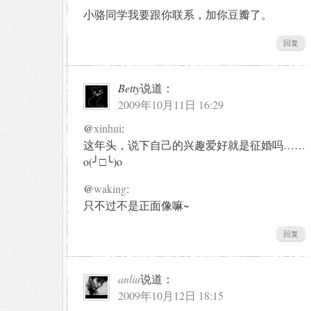
小骆同学我要跟你联系，加你豆瓣了。
回复
Betty
说道：
2009年10月11日 16:29
@
xinhui
:
这年头，说下自己的兴趣爱好就是征婚吗……
o(╯□╰)o
@
waking
:
只不过不是正面像嘛~
回复
anliu
说道：
2009年10月12日 18:15