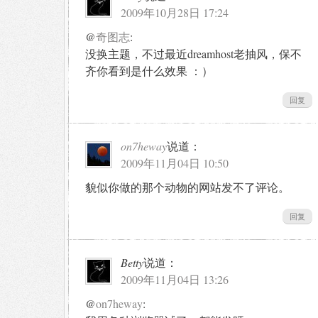
2009年10月28日 17:24
@
奇图志
:
没换主题，不过最近dreamhost老抽风，保不
齐你看到是什么效果 ：）
回复
on7heway
说道：
2009年11月04日 10:50
貌似你做的那个动物的网站发不了评论。
回复
Betty
说道：
2009年11月04日 13:26
@
on7heway
: