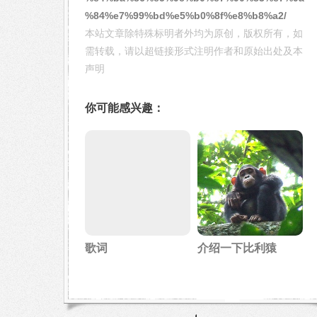
%84%e7%99%bd%e5%b0%8f%e8%b8%a2/
本站文章除特殊标明者外均为原创，版权所有，如
需转载，请以超链接形式注明作者和原始出处及本
声明
你可能感兴趣：
歌词
介绍一下比利猿