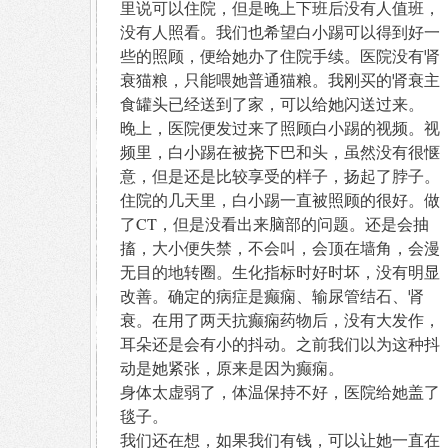
里说可以住院，但是晚上下班后没有人值班，
没有人照看。我们也希望白小踢可以得到好一
些的照顾，便给她办了住院手续。医院没有肾
衰猫粮，只能喂她普通猫粮。我刚买的肾衰主
食罐头已经送到了家，可以给她闪送过来。
晚上，医院便发过来了照顾白小踢的视频。视
频里，白小踢在被挠下巴和头，虽然没有很惬
意，但是还是比较享受的样子，扬起了脖子。
住院的几天里，白小踢一直被照顾的很好。做
了CT，但是没看出来脑部的问题。还是会抽
搐，大小便失禁，不会叫，会顶在墙角，会漫
无目的地转圈。生化指标时好时坏，没有明显
改善。确定的病症是癫痫、输尿管结石、肾
衰。在用了两天抗癫痫药物后，没有大发作，
耳朵还是会有小的抖动。之前我们以为这种抖
动是她紧张，原来是因为癫痫。
身体太虚弱了，体温保持不好，医院给她盖了
毯子。
我们还在想，如果我们有钱，可以让她一直在