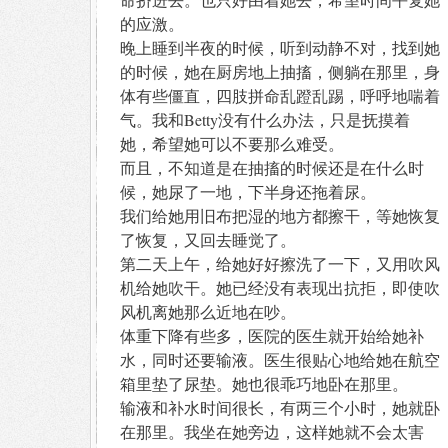
的应激。
晚上睡到半夜的时候，听到动静不对，找到她
的时候，她在厨房地上抽搐，侧躺在那里，身
体有些僵直，四肢拼命乱蹬乱踢，呼呼地喘着
气。我和Betty没有什么办法，只是抚摸着
她，希望她可以不要那么难受。
而且，不知道是在抽搐的时候还是在什么时
候，她尿了一地，下半身还拖着尿。
我们给她用旧布把湿的地方都擦干，等她恢复
了恢复，又回去睡觉了。
第二天上午，给她好好擦洗了一下，又用吹风
机给她吹干。她已经没有表现出抗拒，即使吹
风机离她那么近地在吵。
体重下降有些多，医院的医生就开始给她补
水，同时还要输液。医生很贴心地给她在航空
箱里垫了尿垫。她也很乖巧地卧在那里。
输液和补水时间很长，有两三个小时，她就卧
在那里。我坐在她旁边，这样她就不会太害