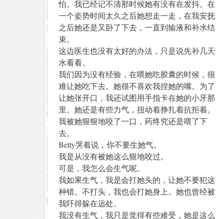
怕。我已经记不清那时候她有没有在发抖。在
一个姿势时间太久之后她想走一走，在我安抚
之后她还是又卧了下去，一直到输液和补水结
束。
这边医生也没有太好的办法，只是说先补几天
水看看。
我们因为没有经验，在喂她吃胶囊的时候，很
难让她吃下去。她很不喜欢我捏她的嘴。为了
让她张开口，我还试图用手指卡在她的小牙那
里。她还是有些力气，扭动着挣扎着抗拒着。
我被她狠狠地咬了一口，药终究还是喂了下
去。
Betty哭着说，你不要生她气。
我是从没有被她这么狠地咬过。
可是，我怎么会生气呢。
我如果生气，我是会打她头的，让她不要犯这
种错。不打头，我也会打她身上。她也曾经被
我吓得躲在远处。
我没有生气，我只是觉得有些难受，她是这么