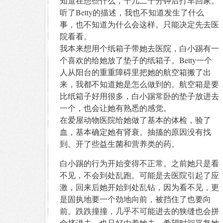
知道在想些什么，十几二十分钟后打车回家。
听了Betty的描述，我也不知道发生了什么
事，也不知道为什么会这样。只能决定先去医
院看看。
我本来想用个纸箱子带她去医院，白小踢有一
个喜欢的给她放了垫子的纸箱子。Betty一个
人从阳台的重重障碍里把她的航空箱搬了出
来，我都不知道她是怎么做到的。航空箱是要
比纸箱子好用很多，白小踢常卧的垫子放进去
一个，也会让她有熟悉的感觉。
在爱屋动物医院给她做了基本的体检，验了
血，基本确定她有肾衰。抽搐的原因没有找
到。开了些益生菌和营养类的药。
白小踢的行为开始变得不正常。之前她只是看
不见，不会到处乱跑。可能是去医院引起了应
激，回来后她开始到处乱钻，因为看不见，更
是固执地要一个劲地向前，被挡住了也要向
前。跌跌撞撞，几乎不可能进去的狭缝也会拼
命挤进去。也只好由着她去，希望时间平复她