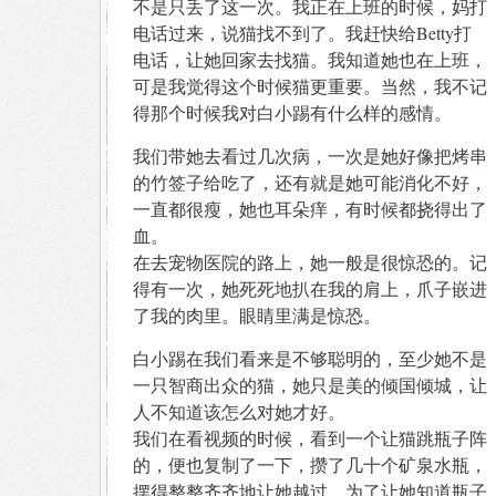
不是只丢了这一次。我正在上班的时候，妈打
电话过来，说猫找不到了。我赶快给Betty打
电话，让她回家去找猫。我知道她也在上班，
可是我觉得这个时候猫更重要。当然，我不记
得那个时候我对白小踢有什么样的感情。
我们带她去看过几次病，一次是她好像把烤串
的竹签子给吃了，还有就是她可能消化不好，
一直都很瘦，她也耳朵痒，有时候都挠得出了
血。
在去宠物医院的路上，她一般是很惊恐的。记
得有一次，她死死地扒在我的肩上，爪子嵌进
了我的肉里。眼睛里满是惊恐。
白小踢在我们看来是不够聪明的，至少她不是
一只智商出众的猫，她只是美的倾国倾城，让
人不知道该怎么对她才好。
我们在看视频的时候，看到一个让猫跳瓶子阵
的，便也复制了一下，攒了几十个矿泉水瓶，
摆得整整齐齐地让她越过。为了让她知道瓶子