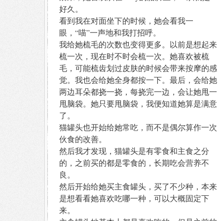
好久。
看到我在对面坐下的时候，她会看我一
眼，“喵”一声地和我打招呼。
我给她梳毛的次数也变得更多。以前是想起来
梳一次，现在时不时会梳一次。她喜欢被梳
毛，可能梳齿划过皮肤的时候会带来按摩的感
觉。我也会给她全身都按一下。最后，会给她
两边耳朵都挠一挠，每挠完一边，会让她甩一
甩脑袋。她只要甩脑袋，我便知道她算是满意
了。
猫罐头也开始给她常吃，而不是偶尔算作一次
伙食的改善。
然后我才发现，猫罐头是有零食和主食之分
的，之前买的都是零食的，长期吃会营养不
良。
然后开始给她买主食罐头，买了不少种，本来
是想看看她喜欢吃哪一种，可以大概固定下
来。