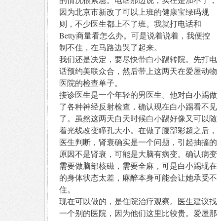
因为北京市新改了可以上班的健康宝绿码规
则，不少医生都上不了班。我就打电话和
Betty商量看怎么办。可是说着说着，我便控
制不住，在马路边哭了起来。
我们还是决定，要尽快带白小踢转院。先打电
话预约美联众合，然后带上这两天在爱屋动物
医院的检查单子。
接诊医生是一个年轻的男医生。他对白小踢做
了各种神经反射检查，确认现在白小踢看不见
了。虽然这两天白天时候白小踢好像又可以随
着光线改变瞳孔大小。在做了腹部彩超之后，
医生判断，肾衰确实是一个问题，引起抽搐的
原因不是肾衰，可能是大脑有病变。确认病变
需要做脑部核磁，需要全麻，可是白小踢现在
的身体状态太差，麻醉本身可能会让她承受不
住。
现在可以做的，是住院治疗观察。医生建议找
一个别的医院，因为他们这里比较贵。爱屋那