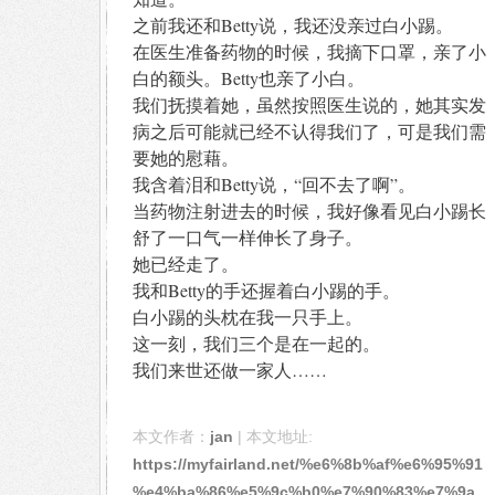
之前我还和Betty说，我还没亲过白小踢。
在医生准备药物的时候，我摘下口罩，亲了小
白的额头。Betty也亲了小白。
我们抚摸着她，虽然按照医生说的，她其实发
病之后可能就已经不认得我们了，可是我们需
要她的慰藉。
我含着泪和Betty说，“回不去了啊”。
当药物注射进去的时候，我好像看见白小踢长
舒了一口气一样伸长了身子。
她已经走了。
我和Betty的手还握着白小踢的手。
白小踢的头枕在我一只手上。
这一刻，我们三个是在一起的。
我们来世还做一家人……
本文作者：
jan
| 本文地址:
https://myfairland.net/%e6%8b%af%e6%95%91
%e4%ba%86%e5%9c%b0%e7%90%83%e7%9a