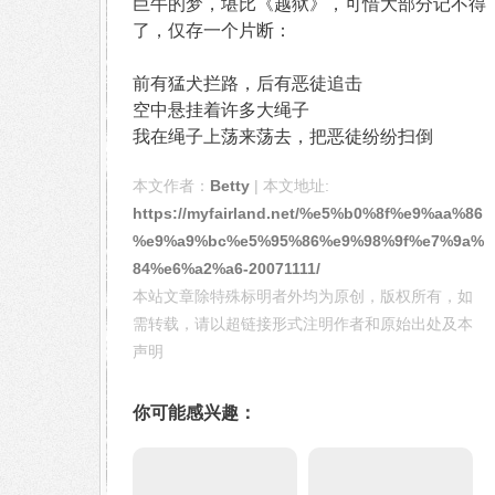
巨牛的梦，堪比《越狱》，可惜大部分记不得
了，仅存一个片断：
前有猛犬拦路，后有恶徒追击
空中悬挂着许多大绳子
我在绳子上荡来荡去，把恶徒纷纷扫倒
本文作者：
Betty
| 本文地址:
https://myfairland.net/%e5%b0%8f%e9%aa%86
%e9%a9%bc%e5%95%86%e9%98%9f%e7%9a%
84%e6%a2%a6-20071111/
本站文章除特殊标明者外均为原创，版权所有，如
需转载，请以超链接形式注明作者和原始出处及本
声明
你可能感兴趣：