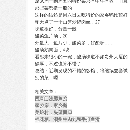
原来周一到周五的特价菜只有中午有效，而且
那些菜都挺一般的
这样的话还是周六日去吃特价的家乡鸭比较好
昨天点了一个山笋炒鹅肉丝，27
味道很好，分量一般
酸菜鱼片汤，20
分量大，鱼片少，酸菜多，好酸呀……
酸汤鹅肉面，4块
看起来很小的一碗，酸汤味道不如贵州大厦的
醇厚，不过也算不错了
总结：近期发现的不错的饭馆，将继续去尝试
别的菜，嗯
相关文章：
西直门沸腾鱼乡
家乡亲，家乡鹅
美炉村，失望而归
棉花糖、潮州牛肉丸和手打鱼滑