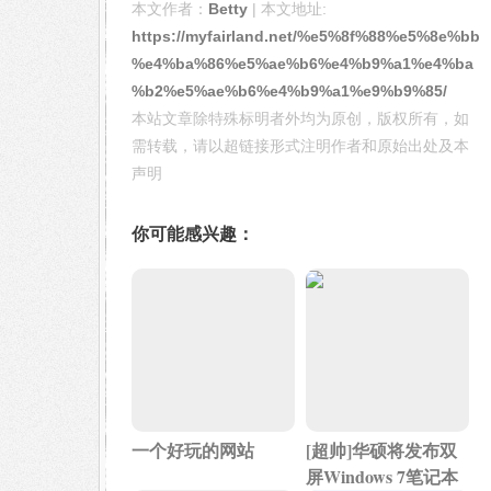
本文作者：
Betty
| 本文地址:
https://myfairland.net/%e5%8f%88%e5%8e%bb
%e4%ba%86%e5%ae%b6%e4%b9%a1%e4%ba
%b2%e5%ae%b6%e4%b9%a1%e9%b9%85/
本站文章除特殊标明者外均为原创，版权所有，如
需转载，请以超链接形式注明作者和原始出处及本
声明
你可能感兴趣：
一个好玩的网站
[超帅]华硕将发布双
屏Windows 7笔记本