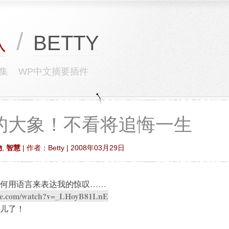
/
BETTY
队
集
WP中文摘要插件
的大象！不看将追悔一生
物
,
智慧
| 作者：Betty | 2008年03月29日
何用语言来表达我的惊叹……
ube.com/watch?v=_LHoyB81LnE
儿了！