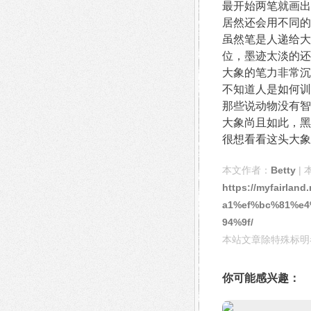
最开始两笔就画出
居然还会用不同的
虽然笔是人递给大
位，墨迹太淡的还
大象的笔力非常沉
不知道人是如何训
那些说动物没有智
大象尚且如此，黑
很想看看这头大象
本文作者：
Betty
| 
https://myfair
a1%ef%bc%81%e
94%9f/
本站文章除特殊标明
你可能感兴趣：