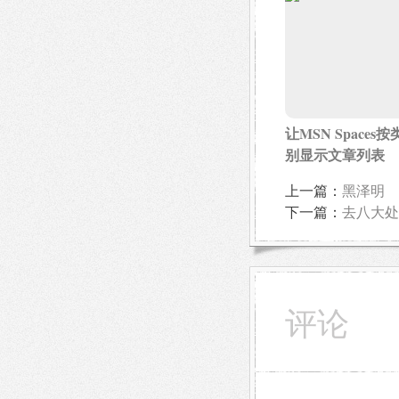
让MSN Spaces按
别显示文章列表
上一篇：
黑泽明
下一篇：
去八大处
评论