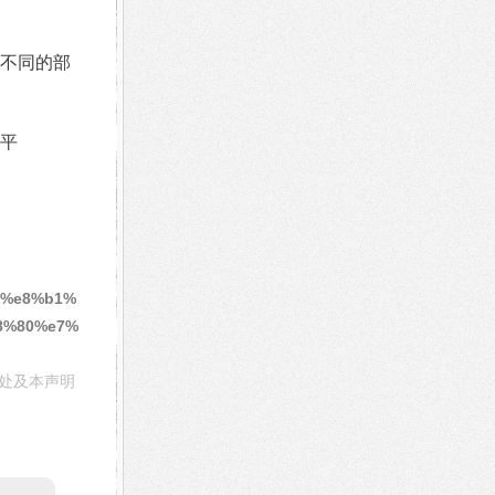
不同的部
平
7%e8%b1%
8%80%e7%
处及本声明