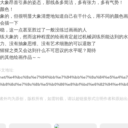
大象昂首引鼻的姿态，那线条多简洁，多有张力，多有气势！
颜色！
象的，但很明显大象清楚地知道自己在干什么，用不同的颜色画
会描一下
稳，这一点甚至胜过了一般没练过画画的人
练大象的，然而这种程度的绘画肯定超过机械训练所能达到的水
力、没有抽象思维、没有艺术细胞的可以退散了
猩猩之类又会达到什么不可思议的水平呢？期待
的其他绘画作品～～
本文地址:
land.net/%e4%bc%9a%e7%94%bb%e7%94%bb%e7%9a%84%e5%a4%a
4%b8%8d%e7%9c%8b%e5%b0%86%e8%bf%bd%e6%82%94%e4%b
者外均为原创，版权所有，如需转载，请以超链接形式注明作者和原始出