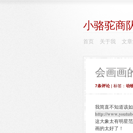
小骆驼商
首页
关于我
文章
会画画
7条评论
| 标签：
动
我简直不知道该如
http://www.yout
这大象太有明星范
画的太好了！