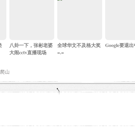
类
八卦一下，张彬老婆
全球华文不及格大奖
Google要退
大闹cctv直播现场
=.=
爬山