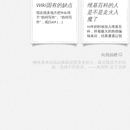
Wiki固有的缺点
维基百科的人
是不是走火入
现在很多地方把Wiki等
于“协同写作”。“协同写
魔了
作”，或曰&# […]
04年的时候加入维基百
科，怀着极大的热情编
辑条目，结果遭遇让我
极为不爽。后来维基被
盾了，就没怎么上。 最
近维基 […]
☺
向我捐赠
牺牲基本自由以换取短暂安全的人，最后既得不到自
由，也得不到安全。——本杰明·富兰克林