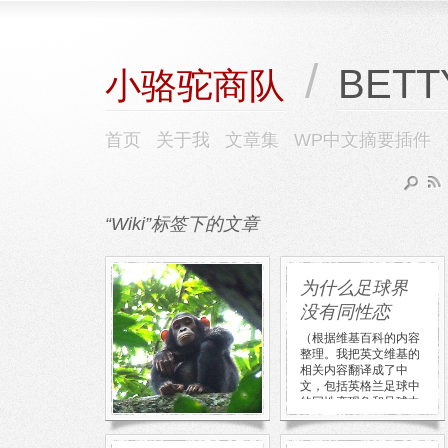
/
BETT
小骆驼商队
首页
关于我
文章集
WP中文摘要插件
“Wiki”标签下的文章
介绍一下比利
为什么足球界
猿
没有同性恋
觉得这种比利猿挺有意
（根据维基百科的内容
思，发文介绍一下。这
整理。我把英文维基的
是在英文维基看见的，
相关内容翻译成了中
我顺手翻译了一下提交
文，包括英格兰足球中
给中文维基了。英文维
的同性恋现象和足球中
基质量还是 […]
的同性恋现象 […]