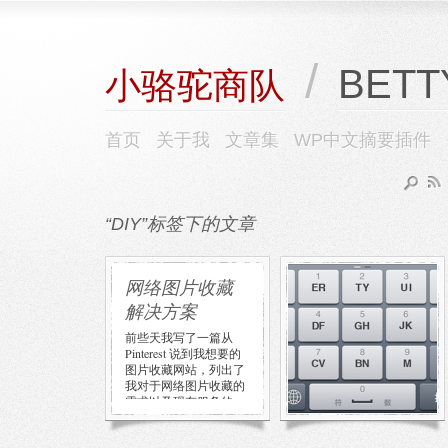
/
BETT
小骆驼商队
首页
关于我
文章集
WP中文摘要插件
“DIY”标签下的文章
网络图片收藏
自制 iPhone 百
解决方案
度输入法 14 键
皮肤
前些天我写了一篇从
Pinterest 说到我想要的
等着有人出百度输入法
图片收藏网站，列出了
iPhone 版的 14 键皮肤
我对于网络图片收藏的
一直没等到，后来看到
需求以及现有服务的
一篇教程感觉不是很
[…]
难，于是决定自己动
[…]