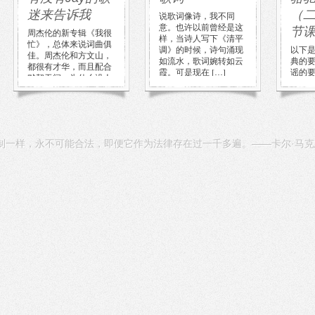
迷来告诉我
（
说歌词像诗，我不同
意。也许以前曾经是这
节课
周杰伦的新专辑《我很
样，当诗人写下《清平
忙》，总体来说词曲俱
调》的时候，诗句涌现
以下是
佳。周杰伦和方文山，
如流水，歌词婉转如云
典的
都很有才华，而且配合
霞。可是现在 […]
谣的
默契无间。为什么没人
在小
萌他们俩的 […]
左腿
点、琴
一样，永不可能合法，即便它作为法律存在过一千多遍。——卡尔·马克思