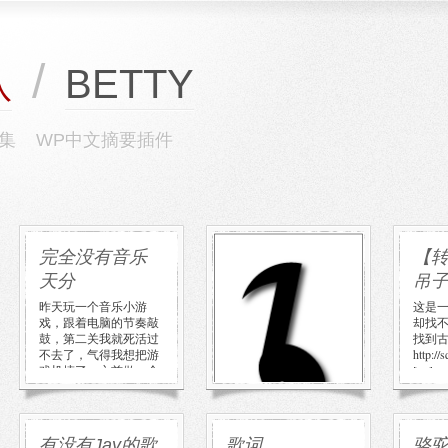
/
BETTY
队
集
WP中文摘要插件
完全没有音乐
对比是艺术的
【
天分
关键（一）
吊
昨天玩一个音乐小游
对比在音乐中的重要作
这是
戏，跟着电脑的节奏敲
用，童年看科普书时就
却找
鼓，第二关我就死活过
已知道了。音乐的四要
找到
不去了，气得我想把游
素是高低、快慢、长
http://
戏机摔了。之前做一个
短、轻重。这些都是因
[…]
音乐天分测试 […]
对比才有的概 […]
有没有Jay的歌
歌词
骆