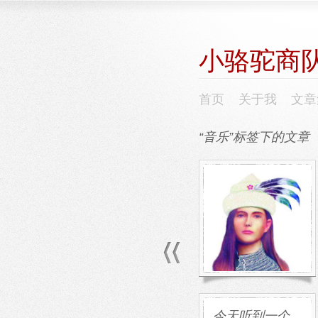
小骆驼商
首页
关于我
文章
“音乐”标签下的文章
美丽的楼兰姑
娘
楼兰，或许是因为它的
名字太美好，它的历史
太神秘，楼兰这个遥远
的地方总是能够拨动许
多人的情愫。 多年前在
电视上看 […]
今天听到一个