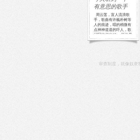
有意思的歌手
周云莲，盲人流浪歌
手，歌曲有许巍朴树等
人的痕迹，唱的稍微有
点神神道道的吓人，歌
词写的相当好。 斜体是
我最喜 […]
审查制度，就像奴隶制