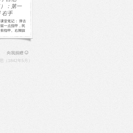
二）：第一
 右手
课堂笔记： 弹古
要留一点指甲，民
要剪指甲。右脚踩
板凳上，或者架在
上琴和腿相交的
靠在 […]
☺
向我捐赠
（1842年5月）