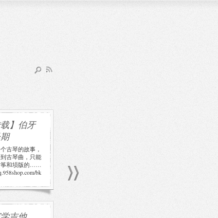
转载】伯牙
子期
一个古琴的故事，
不到古琴曲，只能
古筝和埙版的……
sq.958shop.com/bk
驼学吉他