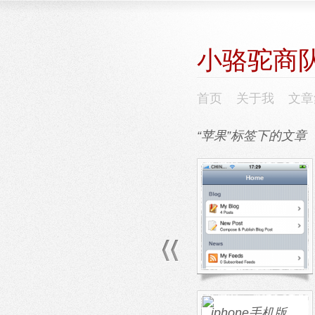
小骆驼商
首页
关于我
文章
“苹果”标签下的文章
用iphone写博
客的另一个程
序BlogWriter
尝试了iphone上的
wordpress程序后，索性
再试试iphone上的其他
博客程序，准备最后写
个综合评测 […]
iphone手机版