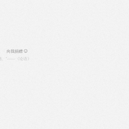
☺
向我捐赠
德。”——《论语》