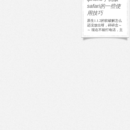
safari的一些使
用技巧
原生1.1.2的软破解怎么
还没放出呀，碎碎念～
～ 现在不能打电话，主
要用处就是上网。可是
用了几天，感觉——全
触 […]