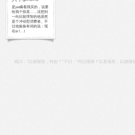
是jan瞒着我买的，说要
给我个惊喜……没想到
一向比较理智的他居然
是个冲动型消费者。不
过他振振有词的说：现
在ip […]
或曰：“以德报怨，何如？”子曰：“何以报德？以直报怨，以德报