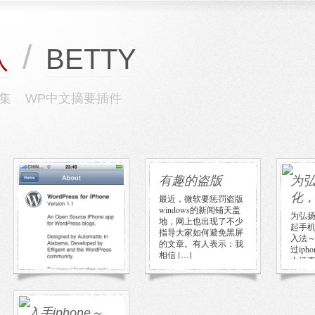
/
BETTY
队
集
WP中文摘要插件
从iphone上写
有趣的盗版
为
博
化
最近，微软要惩罚盗版
windows的新闻铺天盖
哈哈，现在Betty正在用
为弘
地，网上也出现了不少
iphone往博客上发日志
起手
指导大家如何避免黑屏
^^ 不是用浏览器safari，
入法
的文章。有人表示：我
那样太慢，而且万一写
过ip
相信 […]
到一半 […]
力还
入手iphone～