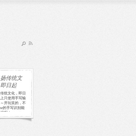
弘扬传统文
，即日起
扬传统文化，即日
机上只使用手写输
～～开玩笑的，不
hone的手写识别能
真强啊！