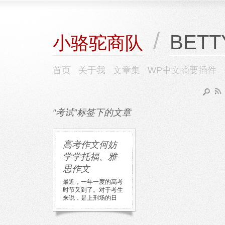
/
BETT
小骆驼商队
首页
关于我
文章集
WP中文摘要插件
“考试”标签下的文章
高考作文何妨
学学托福、雅
思作文
最近，一年一度的高考
时节又到了。对于考生
来说，是上刑场的日
子。然而对其他人来
说，简直是一年一度的
娱乐日。高考题 […]