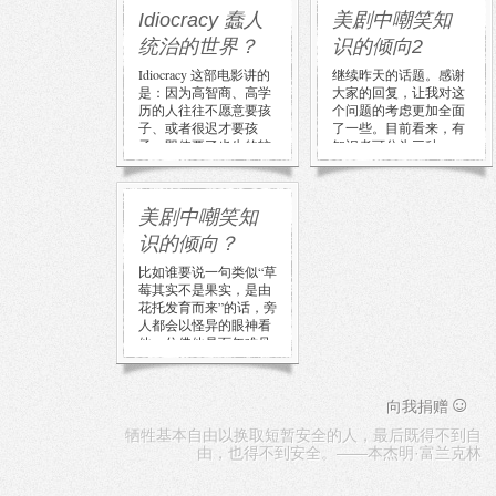
Idiocracy 蠢人
美剧中嘲笑知
统治的世界？
识的倾向2
Idiocracy 这部电影讲的
继续昨天的话题。感谢
是：因为高智商、高学
大家的回复，让我对这
历的人往往不愿意要孩
个问题的考虑更加全面
子、或者很迟才要孩
了一些。目前看来，有
子、即使要了也生的较
知识者可分为三种：
[…]
一、表现出 […]
美剧中嘲笑知
识的倾向？
比如谁要说一句类似“草
莓其实不是果实，是由
花托发育而来”的话，旁
人都会以怪异的眼神看
他，仿佛他是百年难见
的怪胎 […]
☺
向我捐赠
牺牲基本自由以换取短暂安全的人，最后既得不到自
由，也得不到安全。——本杰明·富兰克林