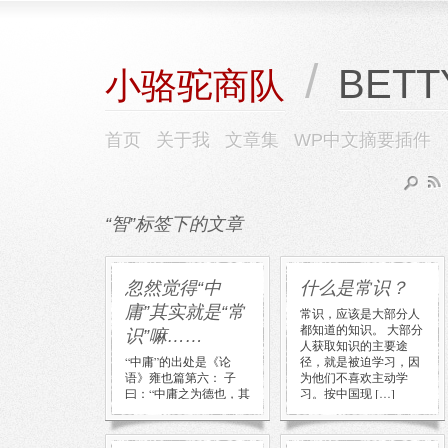
/
BETT
小骆驼商队
首页
关于我
文章集
WP中文摘要插件
“智”标签下的文章
忽然觉得“中
什么是常识？
庸”其实就是“常
常识，应该是大部分人
都知道的知识。 大部分
识”嘛……
人获取知识的主要途
“中庸”的出处是《论
径，就是被迫学习，因
语》雍也篇第六： 子
为他们不喜欢主动学
曰：“中庸之为德也，其
习。按中国现 […]
至矣乎！民鲜久矣。”
《论语》中提及“中
庸”一词 […]