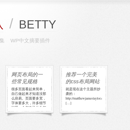
/
BETTY
队
集
WP中文摘要插件
网页布局的一
推荐一个完美
些常见规格
的css布局网站
很多页面看起来简单，
就是现在这个主题所抄
自己做起来才知道没那
袭的：
么容易。页面要多宽，
http://matthewjamestaylor.com/blog/perfect
字体要多大，许多细节
[…]
问题，全都自己从头想
也是蛮头痛 […]