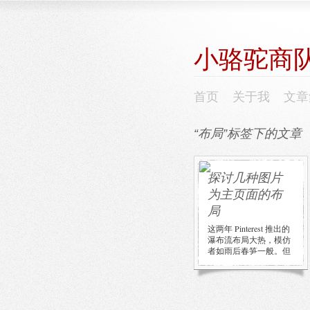
小骆驼商
首页
关于我
文章
“布局”标签下的文章
探讨几种图片
为主页面的布
局
这两年 Pinterest 推出的
瀑布流布局大热，模仿
者如雨后春笋一般。但
我一直觉得，如果真想
看东西，这种布局 […]