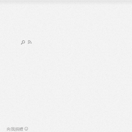
☺
向我捐赠